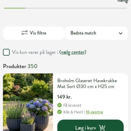
hængek
Vis filtre
Vis kun varer på lager i
(
vælg center
)
Produkter
350
Broholm Glaseret Havekrukke
Mat Sort Ø30 cm x H25 cm
149 kr.
Få leveret
Klik & Hent
i
16 centre
Læg i kurv