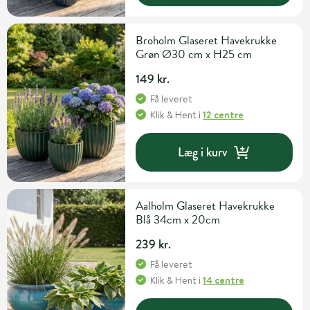
Broholm Glaseret Havekrukke
Grøn Ø30 cm x H25 cm
149 kr.
Få leveret
Klik & Hent
i
12 centre
Læg i kurv
Aalholm Glaseret Havekrukke
Blå 34cm x 20cm
239 kr.
Få leveret
Klik & Hent
i
14 centre