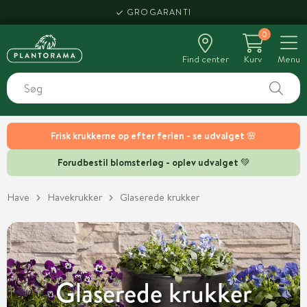
HENT SAMME DAG
0
Find center
Kurv
Menu
Frisk krukkerne op efter ferien - se udvalget 🌸
Forudbestil blomsterløg - oplev udvalget 💚
Have
Havekrukker
Glaserede krukker
Glaserede krukker