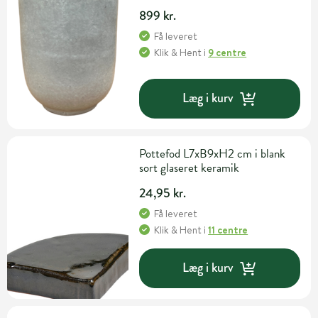
899 kr.
Få leveret
Klik & Hent
i
9 centre
Læg i kurv
Pottefod L7xB9xH2 cm i blank
sort glaseret keramik
24,95 kr.
Få leveret
Klik & Hent
i
11 centre
Læg i kurv