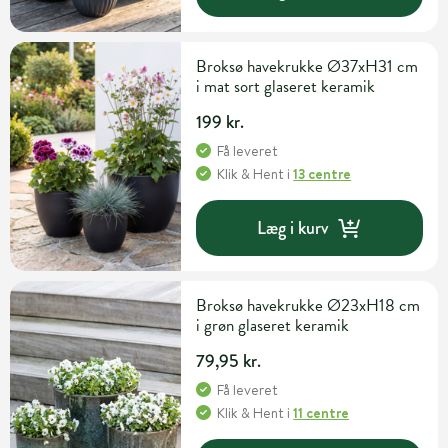
Broksø havekrukke Ø37xH31 cm
i mat sort glaseret keramik
199 kr.
Få leveret
Klik & Hent
i
13 centre
Læg i kurv
Broksø havekrukke Ø23xH18 cm
i grøn glaseret keramik
79,95 kr.
Få leveret
Klik & Hent
i
11 centre