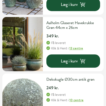
Læg i kurv
Aalholm Glaseret Havekrukke
Grøn 44cm x 26cm
349 kr.
Få leveret
Klik & Hent
i
13 centre
Læg i kurv
Dekokugle Ø30cm antik grøn
249 kr.
Få leveret
Klik & Hent
i
10 centre