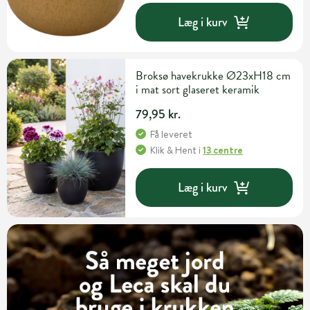
Læg i kurv
Broksø havekrukke Ø23xH18 cm
i mat sort glaseret keramik
79,95 kr.
Få leveret
Klik & Hent
i
13 centre
Læg i kurv