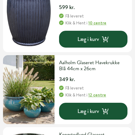
cm
599 kr.
Få leveret
Klik & Hent
i
10 centre
Læg i kurv
Aalholm Glaseret Havekrukke
Blå 44cm x 26cm
349 kr.
Få leveret
Klik & Hent
i
12 centre
Læg i kurv
Kongstedlund Glaseret