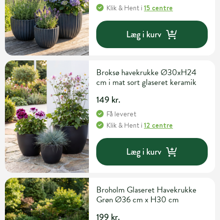
Klik & Hent
i
15 centre
Læg i kurv
Broksø havekrukke Ø30xH24
cm i mat sort glaseret keramik
149 kr.
Få leveret
Klik & Hent
i
12 centre
Læg i kurv
Broholm Glaseret Havekrukke
Grøn Ø36 cm x H30 cm
199 kr.