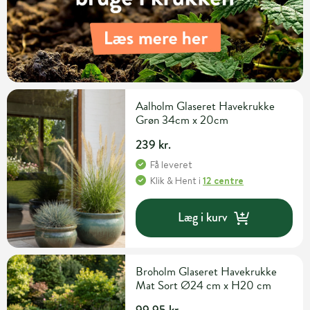
Aalholm Glaseret Havekrukke
Grøn 34cm x 20cm
239 kr.
Få leveret
Klik & Hent
i
12 centre
Læg i kurv
Broholm Glaseret Havekrukke
Mat Sort Ø24 cm x H20 cm
99,95 kr.