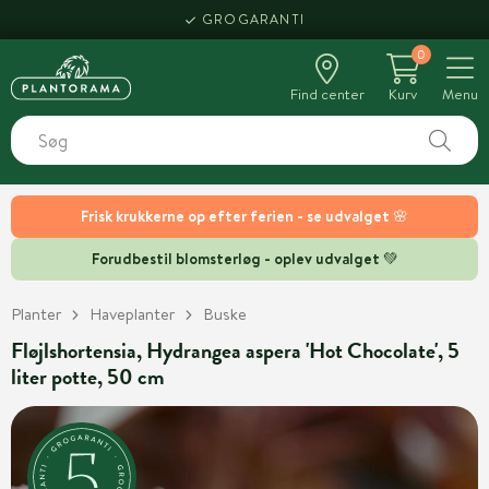
GROGARANTI
0
Find center
Kurv
Menu
Frisk krukkerne op efter ferien - se udvalget 🌸
Forudbestil blomsterløg - oplev udvalget 💚
Planter
Haveplanter
Buske
Fløjlshortensia, Hydrangea aspera 'Hot Chocolate', 5
liter potte, 50 cm