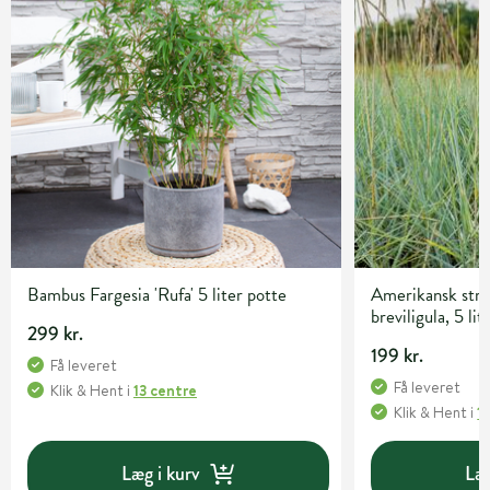
Bambus Fargesia 'Rufa' 5 liter potte
Amerikansk str
breviligula, 5 lit
299 kr.
199 kr.
Få leveret
Få leveret
Klik & Hent
i
13 centre
Klik & Hent
i
1
Læg i kurv
Læg