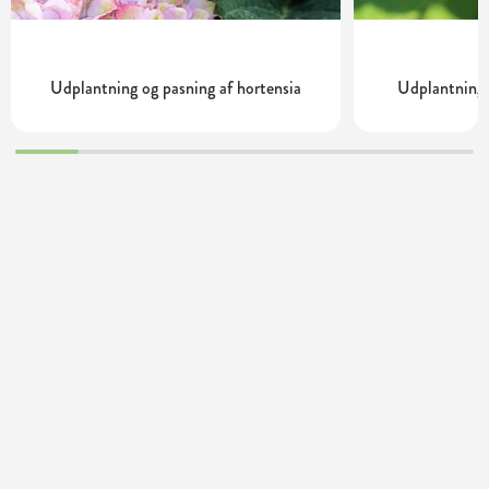
Udplantning og pasning af hortensia
Udplantning 