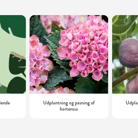
dende
Udplantning og pasning af
Udplan
hortensia