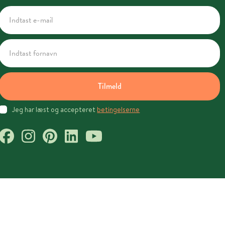
Tilmeld
Jeg har læst og accepteret
betingelserne