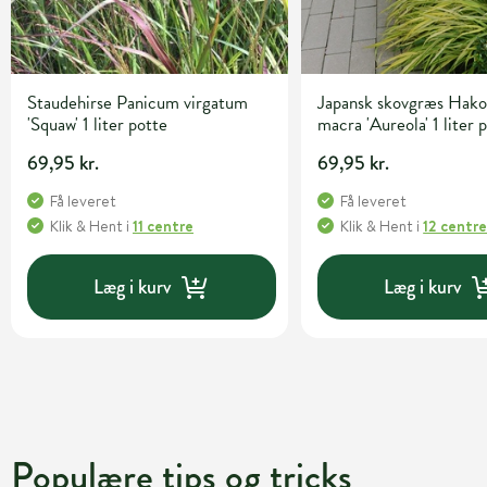
Staudehirse Panicum virgatum
Japansk skovgræs Hako
'Squaw' 1 liter potte
macra 'Aureola' 1 liter 
69,95 kr.
69,95 kr.
Få leveret
Få leveret
Klik & Hent
i
11 centre
Klik & Hent
i
12 centr
Læg i kurv
Læg i kurv
Populære tips og tricks