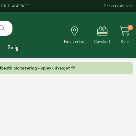
I ER E-MÆRKET
Erhvervskunde
0
Find center
Gavekort
Kurv
Bolig
bestil blomsterløg - oplev udvalget 💚