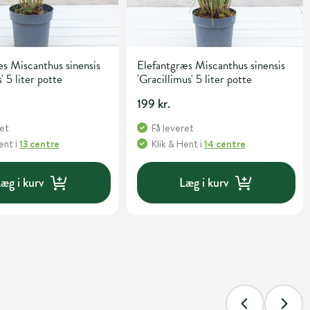
s Miscanthus sinensis
Elefantgræs Miscanthus sinensis
' 5 liter potte
'Gracillimus' 5 liter potte
199 kr.
ret
Få leveret
Hent
i
13 centre
Klik & Hent
i
14 centre
æg i kurv
Læg i kurv