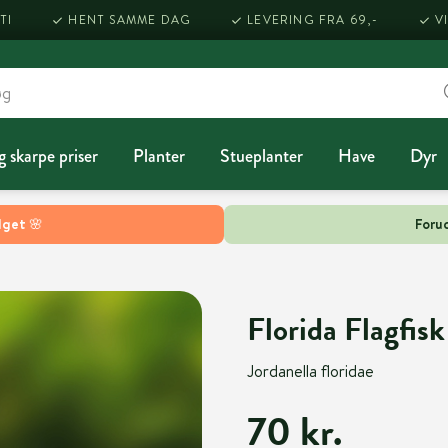
TI
HENT SAMME DAG
LEVERING FRA 69,-
V
g skarpe priser
Planter
Stueplanter
Have
Dyr
lget 🌸
Forud
Florida Flagfisk
Jordanella floridae
70 kr.