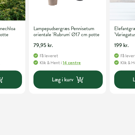
nechloa
Lampepudsergræs Pennisetum
Elefantgræ
potte
orientale 'Rubrum' Ø17 cm potte
'Variegatus
79,95 kr.
199 kr.
Få leveret
Få leve
e
Klik & Hent
i
14 centre
Klik & 
Læg i kurv
L