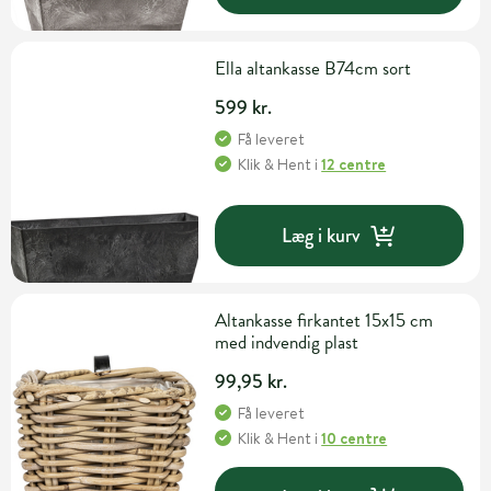
Ella altankasse B74cm sort
599 kr.
Få leveret
Klik & Hent
i
12 centre
Læg i kurv
Altankasse firkantet 15x15 cm
med indvendig plast
99,95 kr.
Få leveret
Klik & Hent
i
10 centre