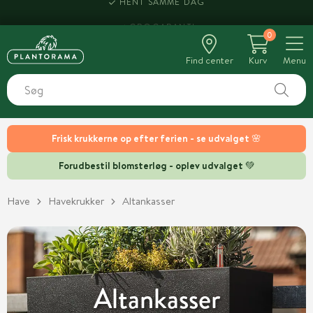
HENT SAMME DAG
0
Find center
Kurv
Menu
Frisk krukkerne op efter ferien - se udvalget 🌸
Forudbestil blomsterløg - oplev udvalget 💚
Have
Havekrukker
Altankasser
Altankasser