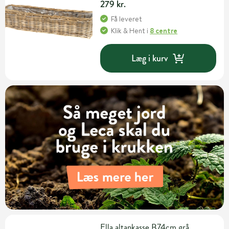
279 kr.
Få leveret
Klik & Hent
i
8 centre
Læg i kurv
Ella altankasse B74cm grå