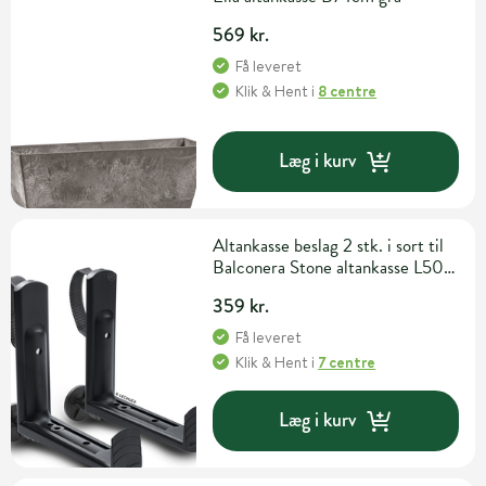
569 kr.
Få leveret
Klik & Hent
i
8 centre
Læg i kurv
Altankasse beslag 2 stk. i sort til
Balconera Stone altankasse L50
eller L79 cm
359 kr.
Få leveret
Klik & Hent
i
7 centre
Læg i kurv