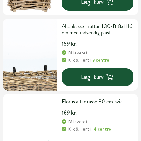
Læg i kurv
Altankasse i rattan L30xB18xH16
cm med indvendig plast
159 kr.
Få leveret
Klik & Hent
i
9 centre
Læg i kurv
Florus altankasse 80 cm hvid
169 kr.
Få leveret
Klik & Hent
i
14 centre