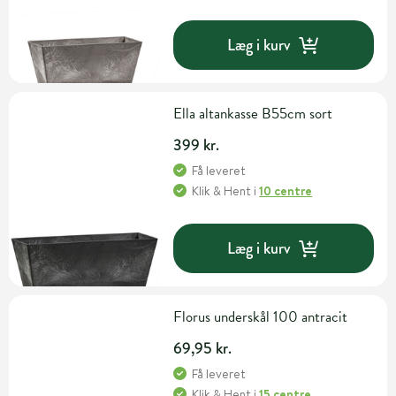
Læg i kurv
Ella altankasse B55cm sort
399 kr.
Få leveret
Klik & Hent
i
10 centre
Læg i kurv
Florus underskål 100 antracit
69,95 kr.
Få leveret
Klik & Hent
i
15 centre