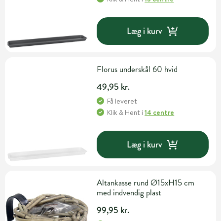
Læg i kurv
Florus underskål 60 hvid
49,95 kr.
Få leveret
Klik & Hent
i
14 centre
Læg i kurv
Altankasse rund Ø15xH15 cm
med indvendig plast
99,95 kr.