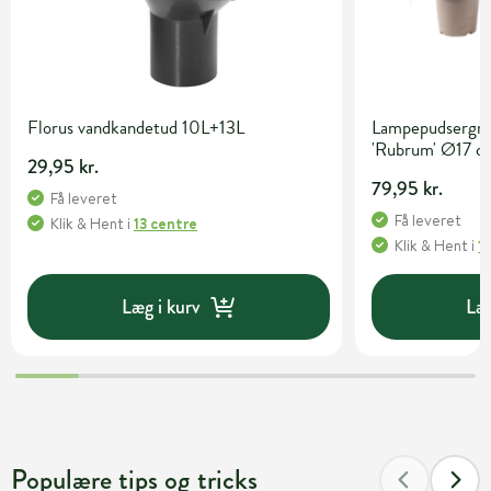
Florus vandkandetud 10L+13L
Lampepudsergræ
'Rubrum' Ø17 c
29,95 kr.
79,95 kr.
Få leveret
Få leveret
Klik & Hent
i
13 centre
Klik & Hent
i
1
Læg i kurv
Læg
Populære tips og tricks