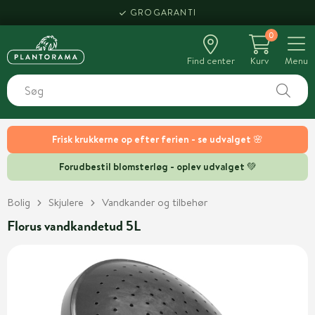
GROGARANTI
0
Find center
Kurv
Menu
Frisk krukkerne op efter ferien - se udvalget 🌸
Forudbestil blomsterløg - oplev udvalget 💚
Bolig
Skjulere
Vandkander og tilbehør
Florus vandkandetud 5L