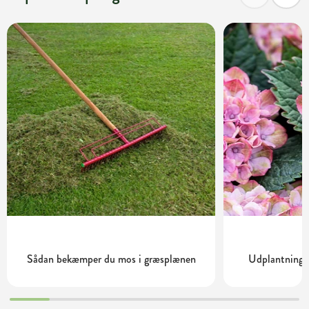
Sådan bekæmper du mos i græsplænen
Udplantning o