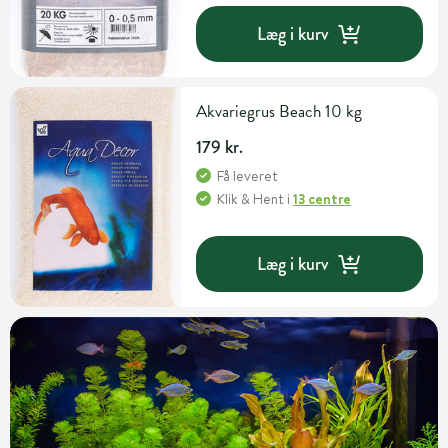
Læg i kurv
Akvariegrus Beach 10 kg
179 kr.
Få leveret
Klik & Hent
i
13 centre
Læg i kurv