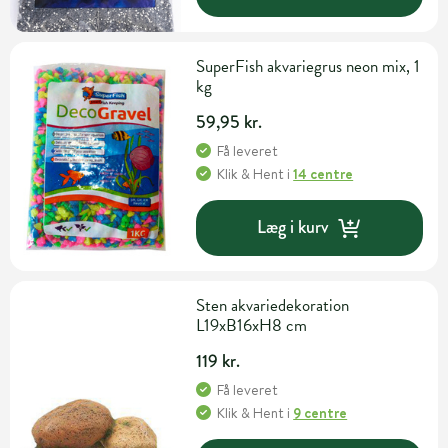
SuperFish akvariegrus neon mix, 1
kg
59,95 kr.
Få leveret
Klik & Hent
i
14 centre
Læg i kurv
Sten akvariedekoration
L19xB16xH8 cm
119 kr.
Få leveret
Klik & Hent
i
9 centre