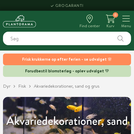
HENT SAMME DAG
0
Find center
Kurv
Menu
Frisk krukkerne op efter ferien - se udvalget 🌸
Forudbestil blomsterløg - oplev udvalget 💚
Dyr
Fisk
Akvariedekorationer, sand og grus
Akvariedekorationer, sand