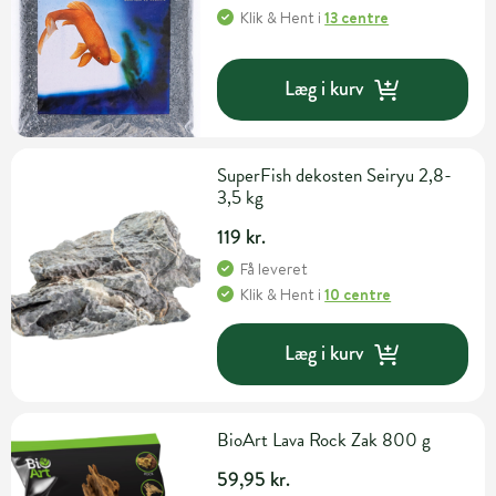
Klik & Hent
i
13 centre
Læg i kurv
SuperFish dekosten Seiryu 2,8-
3,5 kg
119 kr.
Få leveret
Klik & Hent
i
10 centre
Læg i kurv
BioArt Lava Rock Zak 800 g
59,95 kr.