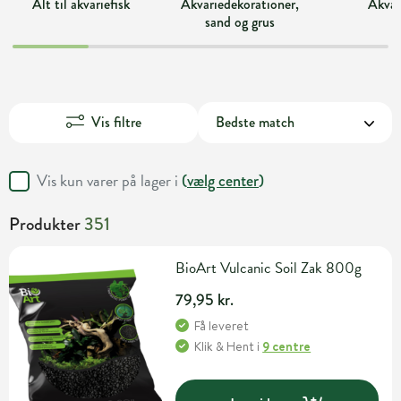
Alt til akvariefisk
Akvariedekorationer,
Akvar
sand og grus
Vis filtre
Vis kun varer på lager i
(
vælg center
)
Produkter
351
BioArt Vulcanic Soil Zak 800g
79,95 kr.
Få leveret
Klik & Hent
i
9 centre