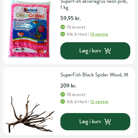
SuperFish akvariegrus neon pink,
1 kg
59,95 kr.
Få leveret
Klik & Hent
i
13 centre
Læg i kurv
SuperFish Black Spider Wood, M
209 kr.
Få leveret
Klik & Hent
i
12 centre
Læg i kurv