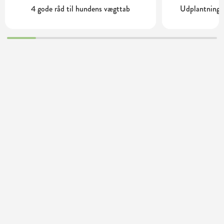
4 gode råd til hundens vægttab
Udplantning o