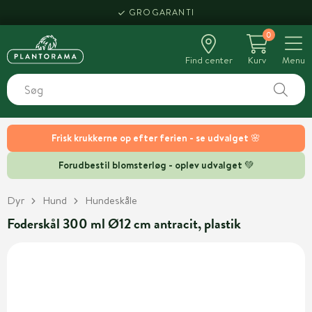
GROGARANTI
0
Find center
Kurv
Menu
Frisk krukkerne op efter ferien - se udvalget 🌸
Forudbestil blomsterløg - oplev udvalget 💚
Dyr
Hund
Hundeskåle
Foderskål 300 ml Ø12 cm antracit, plastik