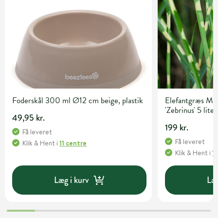
Foderskål 300 ml Ø12 cm beige, plastik
Elefantgræs Mis
'Zebrinus' 5 lite
49,95 kr.
199 kr.
Få leveret
Få leveret
Klik & Hent
i
11 centre
Klik & Hent
i
1
Læg i kurv
Læg