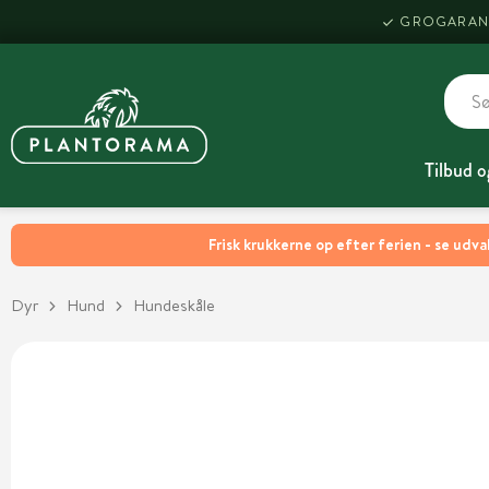
GROGARAN
Tilbud o
Frisk krukkerne op efter ferien - se udva
Dyr
Hund
Hundeskåle