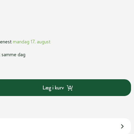
 senest
mandag 17. august
nt samme dag
Læg i kurv