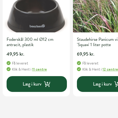
Foderskål 300 ml Ø12 cm
Staudehirse Panicum v
antracit, plastik
'Squaw' 1 liter potte
49,95 kr.
69,95 kr.
Få leveret
Få leveret
Klik & Hent
i
11 centre
Klik & Hent
i
12 centr
Læg i kurv
Læg i kurv