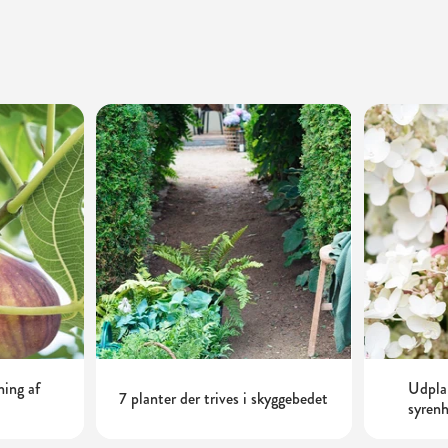
ning af
Udplan
7 planter der trives i skyggebedet
syrenh