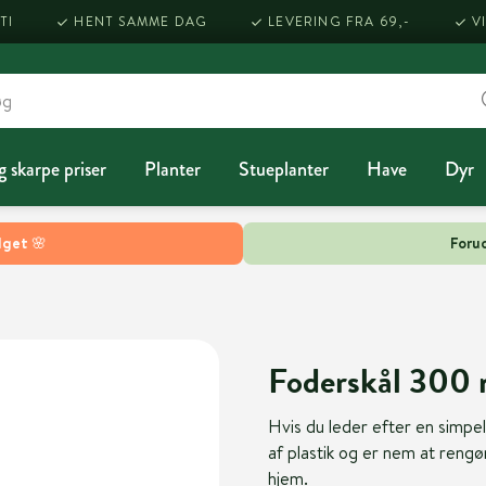
TI
HENT SAMME DAG
LEVERING FRA 69,-
V
g skarpe priser
Planter
Stueplanter
Have
Dyr
lget 🌸
Forud
Foderskål 300 m
Hvis du leder efter en simpel
af plastik og er nem at rengør
hjem.