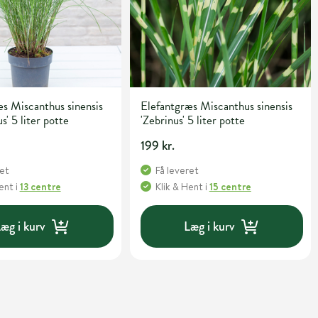
s Miscanthus sinensis
Elefantgræs Miscanthus sinensis
s' 5 liter potte
'Zebrinus' 5 liter potte
199 kr.
ret
Få leveret
Hent
i
13 centre
Klik & Hent
i
15 centre
æg i kurv
Læg i kurv