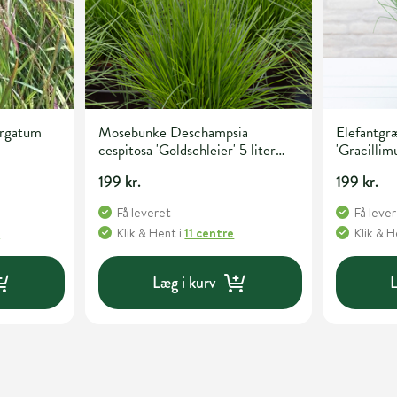
irgatum
Mosebunke Deschampsia
Elefantgræ
cespitosa 'Goldschleier' 5 liter
'Gracillimu
potte
199 kr.
199 kr.
Få leveret
Få leve
e
Klik & Hent
i
11 centre
Klik & 
Læg i kurv
L