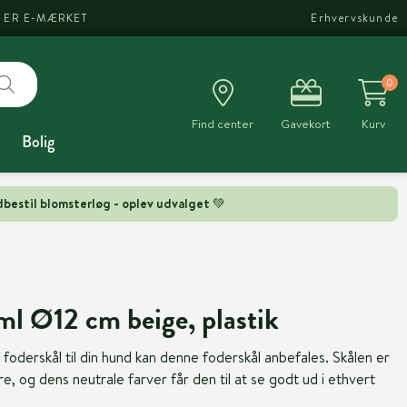
I ER E-MÆRKET
Erhvervskunde
0
Find center
Gavekort
Kurv
Bolig
bestil blomsterløg - oplev udvalget 💚
l Ø12 cm beige, plastik
 foderskål til din hund kan denne foderskål anbefales. Skålen er
e, og dens neutrale farver får den til at se godt ud i ethvert