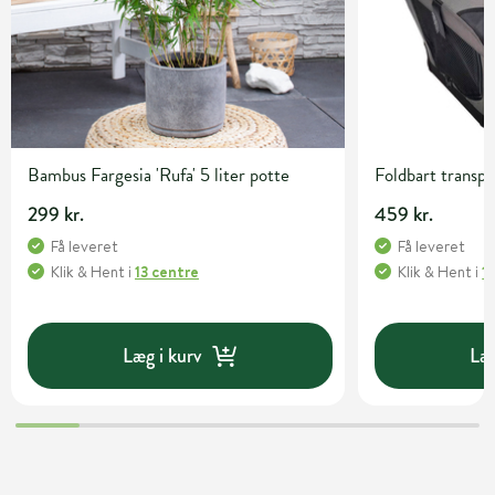
Bambus Fargesia 'Rufa' 5 liter potte
Foldbart transp
299 kr.
459 kr.
Få leveret
Få leveret
Klik & Hent
i
13 centre
Klik & Hent
i
1
Læg i kurv
Læg