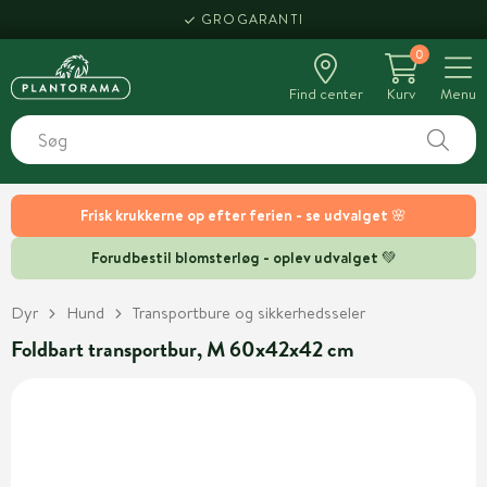
GROGARANTI
0
Find center
Kurv
Menu
Frisk krukkerne op efter ferien - se udvalget 🌸
Forudbestil blomsterløg - oplev udvalget 💚
Dyr
Hund
Transportbure og sikkerhedsseler
Foldbart transportbur, M 60x42x42 cm