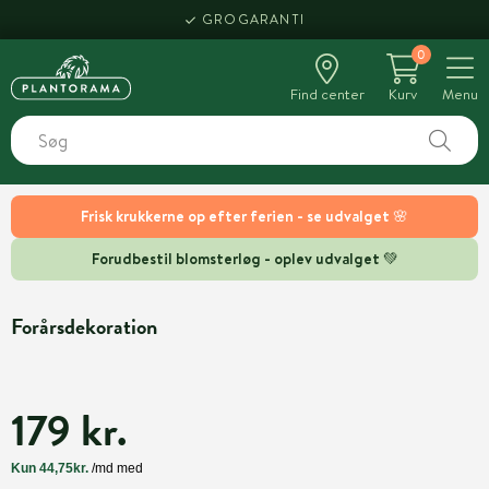
GROGARANTI
0
Find center
Kurv
Menu
Frisk krukkerne op efter ferien - se udvalget 🌸
Forudbestil blomsterløg - oplev udvalget 💚
Forårsdekoration
179 kr.