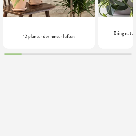
Bring natu
12 planter der renser luften
s