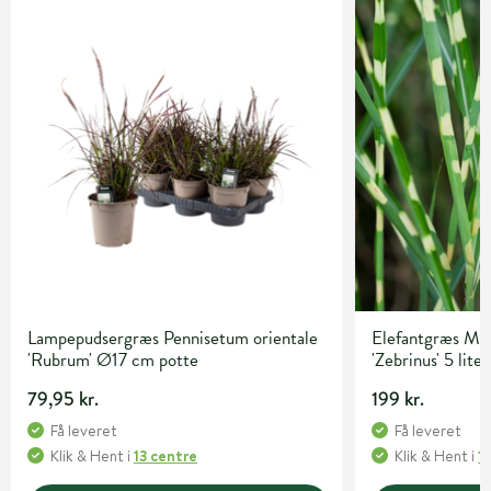
Lampepudsergræs Pennisetum orientale
Elefantgræs Mis
'Rubrum' Ø17 cm potte
'Zebrinus' 5 lite
79,95 kr.
199 kr.
Få leveret
Få leveret
Klik & Hent
i
13 centre
Klik & Hent
i
1