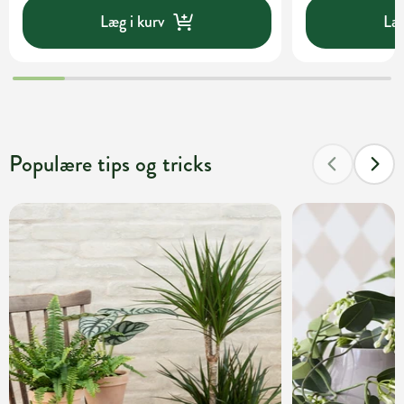
Læg i kurv
Læg
Populære tips og tricks