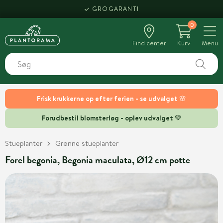
GROGARANTI
0
Find center
Kurv
Menu
Frisk krukkerne op efter ferien - se udvalget 🌸
Forudbestil blomsterløg - oplev udvalget 💚
Stueplanter
Grønne stueplanter
Forel begonia, Begonia maculata, Ø12 cm potte