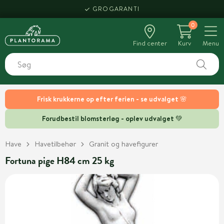
GROGARANTI
0
Find center
Kurv
Menu
Frisk krukkerne op efter ferien - se udvalget 🌸
Forudbestil blomsterløg - oplev udvalget 💚
Have
Havetilbehør
Granit og havefigurer
Fortuna pige H84 cm 25 kg