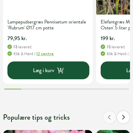
Lampepudsergræs Pennisetum orientale
Elefantgræs Mis
'Rubrum' Ø17 cm potte
Osten' 5 liter p
79,95 kr.
199 kr.
Få leveret
Få leveret
Klik & Hent
i
12 centre
Klik & Hent
i
1
Læg i kurv
Læg
Populære tips og tricks