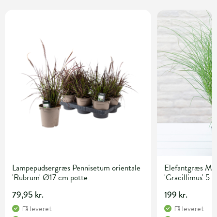
Lampepudsergræs Pennisetum orientale
Elefantgræs Mis
'Rubrum' Ø17 cm potte
'Gracillimus' 5 l
79,95 kr.
199 kr.
Få leveret
Få leveret