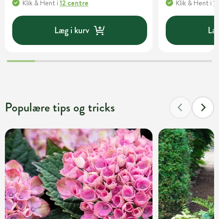
Klik & Hent
i
12 centre
Klik & Hent
i
1
Læg i kurv
Læg
Populære tips og tricks