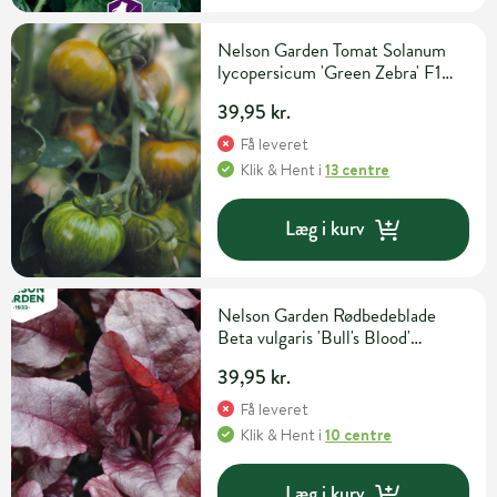
Nelson Garden Tomat Solanum
lycopersicum 'Green Zebra' F1
Grøntsagsfrø
39,95 kr.
Få leveret
Klik & Hent
i
13 centre
Læg i kurv
Nelson Garden Rødbedeblade
Beta vulgaris 'Bull's Blood'
Grøntsags- og urtefrø
39,95 kr.
Få leveret
Klik & Hent
i
10 centre
Læg i kurv