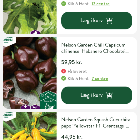
Klik & Hent
i
13 centre
Læg i kurv
Nelson Garden Chili Capsicum
chinense 'Habanero Chocolate'
Grøntsagsfrø
59,95 kr.
Få leveret
Klik & Hent
i
7 centre
Læg i kurv
Nelson Garden Squash Cucurbita
pepo 'Yellowstar F1' Grøntsags-
og urtefrø
44,95 kr.