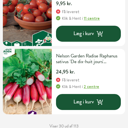
9,95 kr.
Få leveret
Klik & Hent
i
11 centre
Læg i kurv
Nelson Garden Radise Raphanus
sativus 'De dix-huit jours'
Grøntsags- og urtefrø
24,95 kr.
Få leveret
Klik & Hent
i
2 centre
Læg i kurv
Viser 30 ud af 113