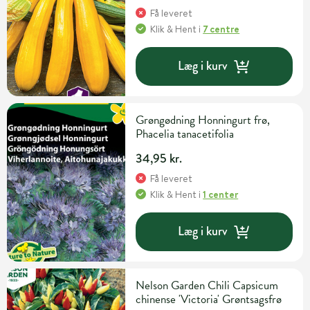
Få leveret
Klik & Hent
i
7 centre
Læg i kurv
Grøngødning Honningurt frø,
Phacelia tanacetifolia
34,95 kr.
Få leveret
Klik & Hent
i
1 center
Læg i kurv
Nelson Garden Chili Capsicum
chinense 'Victoria' Grøntsagsfrø