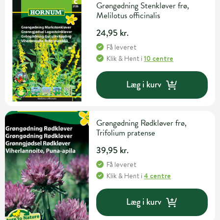
Grøngødning Stenkløver frø,
Melilotus officinalis
24,95 kr.
Få leveret
Klik & Hent
i
10 centre
Læg i kurv
Grøngødning Rødkløver frø,
Trifolium pratense
39,95 kr.
Få leveret
Klik & Hent
i
4 centre
Læg i kurv