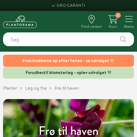
HENT SAMME DAG
GROGARANTI
0
Find center
Kurv
Menu
Frisk krukkerne op efter ferien - se udvalget 🌸
Forudbestil blomsterløg - oplev udvalget 💚
Planter
Løg og frø
Frø til haven
Frø til haven