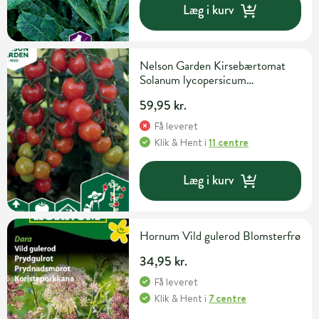
Læg i kurv
Nelson Garden Kirsebærtomat
Solanum lycopersicum
'Rubylicious' F1 Grøntsagsfrø
59,95 kr.
Få leveret
Klik & Hent
i
11 centre
Læg i kurv
Hornum Vild gulerod Blomsterfrø
34,95 kr.
Få leveret
Klik & Hent
i
7 centre