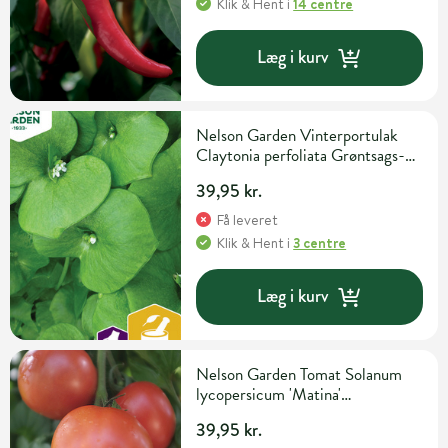
Klik & Hent
i
14 centre
Læg i kurv
Nelson Garden Vinterportulak
Claytonia perfoliata Grøntsags-
og urtefrø
39,95 kr.
Få leveret
Klik & Hent
i
3 centre
Læg i kurv
Nelson Garden Tomat Solanum
lycopersicum 'Matina'
Grøntsagsfrø
39,95 kr.