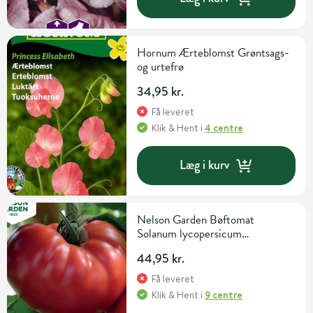
Hornum Ærteblomst Grøntsags-
og urtefrø
34,95 kr.
Få leveret
Klik & Hent
i
4 centre
Læg i kurv
Nelson Garden Bøftomat
Solanum lycopersicum
'Gigantomo' F1 Grøntsagsfrø
44,95 kr.
Få leveret
Klik & Hent
i
9 centre