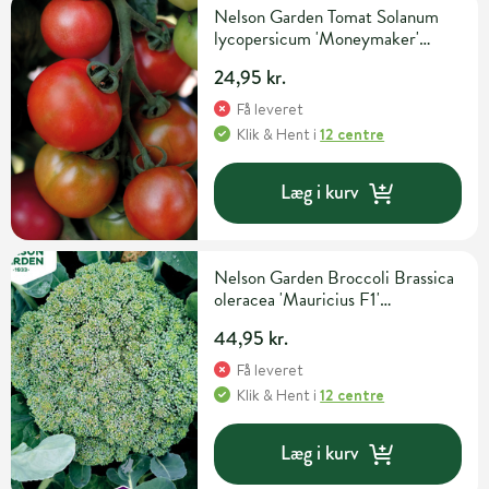
Nelson Garden Tomat Solanum
lycopersicum 'Moneymaker'
Grøntsagsfrø
24,95 kr.
Få leveret
Klik & Hent
i
12 centre
Læg i kurv
Nelson Garden Broccoli Brassica
oleracea 'Mauricius F1'
Grøntsags- og urtefrø
44,95 kr.
Få leveret
Klik & Hent
i
12 centre
Læg i kurv