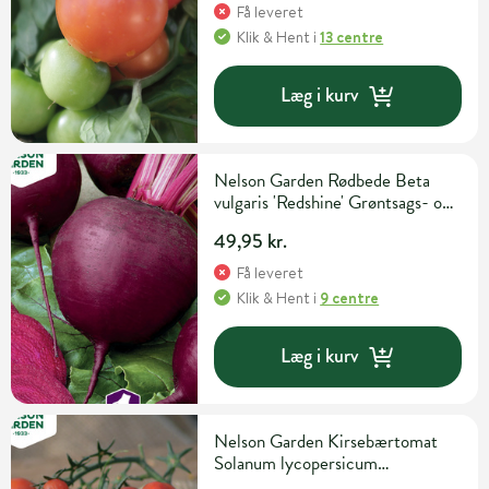
Få leveret
Klik & Hent
i
13 centre
Læg i kurv
Nelson Garden Rødbede Beta
vulgaris 'Redshine' Grøntsags- og
urtefrø
49,95 kr.
Få leveret
Klik & Hent
i
9 centre
Læg i kurv
Nelson Garden Kirsebærtomat
Solanum lycopersicum
'Gartenperle' Grøntsagsfrø