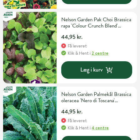
Nelson Garden Pak Choi Brassica
rapa 'Colour Crunch Blend'
Grøntsags- og urtefrø
44,95 kr.
Få leveret
Klik & Hent
i
2 centre
Læg i kurv
Nelson Garden Palmekål Brassica
oleracea 'Nero di Toscana'
Grøntsags- og urtefrø
44,95 kr.
Få leveret
Klik & Hent
i
4 centre