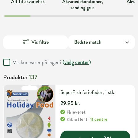
Alt til akvariefisk
Akvariedekorationer,
Akvar
sand og grus
Vis filtre
Vis kun varer på lager i
(
vælg center
)
Produkter
137
SuperFish feriefoder, 1 stk.
29,95 kr.
Få leveret
Klik & Hent
i
11 centre