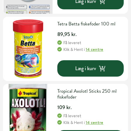
Læg i kurv
Tetra Betta fiskefoder 100 ml
89,95 kr.
Få leveret
Klik & Hent
i
14 centre
Læg i kurv
Tropical Axolotl Sticks 250 ml
fiskefoder
109 kr.
Få leveret
Klik & Hent
i
14 centre