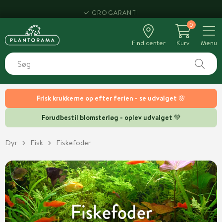
HENT SAMME DAG
0
Find center
Kurv
Menu
Frisk krukkerne op efter ferien - se udvalget 🌸
Forudbestil blomsterløg - oplev udvalget 💚
Dyr
Fisk
Fiskefoder
Fiskefoder