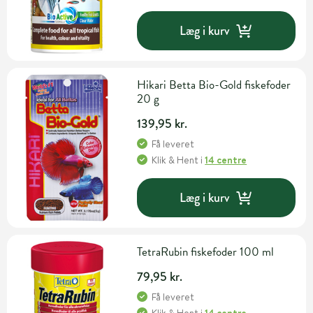
Læg i kurv
Hikari Betta Bio-Gold fiskefoder
20 g
139,95 kr.
Få leveret
Klik & Hent
i
14 centre
Læg i kurv
TetraRubin fiskefoder 100 ml
79,95 kr.
Få leveret