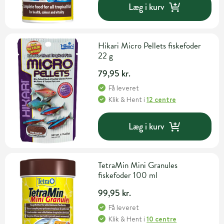
Læg i kurv
Hikari Micro Pellets fiskefoder
22 g
79,95 kr.
Få leveret
Klik & Hent
i
12 centre
Læg i kurv
TetraMin Mini Granules
fiskefoder 100 ml
99,95 kr.
Få leveret
Klik & Hent
i
10 centre