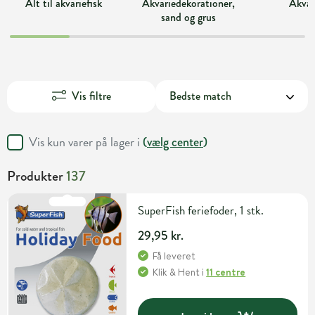
Alt til akvariefisk
Akvariedekorationer,
Akvar
sand og grus
Vis filtre
Vis kun varer på lager i
(
vælg center
)
Produkter
137
SuperFish feriefoder, 1 stk.
29,95 kr.
Få leveret
Klik & Hent
i
11 centre