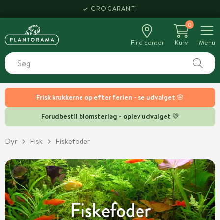
HENT SAMME DAG
0
Find center
Kurv
Menu
Frisk krukkerne op efter ferien - se udvalget 🌸
Forudbestil blomsterløg - oplev udvalget 💚
Dyr
Fisk
Fiskefoder
Fiskefoder