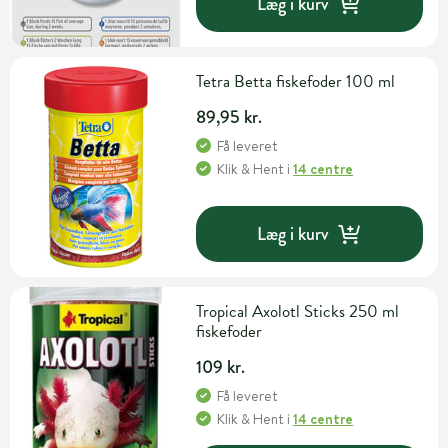
Læg i kurv
Tetra Betta fiskefoder 100 ml
89,95 kr.
Få leveret
Klik & Hent
i
14 centre
Læg i kurv
Tropical Axolotl Sticks 250 ml
fiskefoder
109 kr.
Få leveret
Klik & Hent
i
14 centre