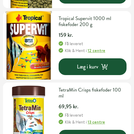
Tropical Supervit 1000 ml
fiskefoder 200 g
159 kr.
Få leveret
Klik & Hent
i
12 centre
Læg i kurv
TetraMin Crisps fiskefoder 100
ml
69,95 kr.
Få leveret
Klik & Hent
i
13 centre