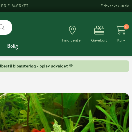
I ER E-MÆRKET
Erhvervskunde
0
Find center
Gavekort
Kurv
Bolig
bestil blomsterløg - oplev udvalget 💚