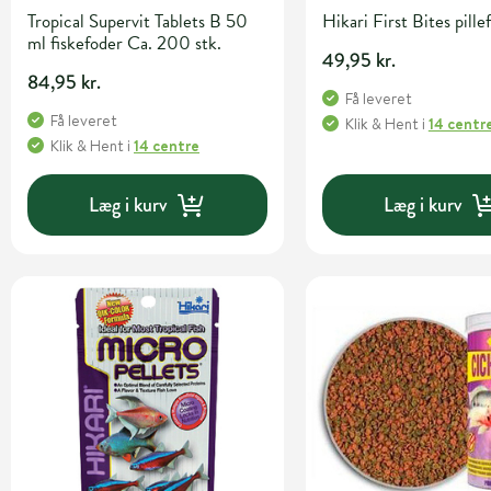
Tropical Supervit Tablets B 50
Hikari First Bites pille
ml fiskefoder Ca. 200 stk.
49,95 kr.
84,95 kr.
Få leveret
Få leveret
Klik & Hent
i
14 centr
Klik & Hent
i
14 centre
Læg i kurv
Læg i kurv