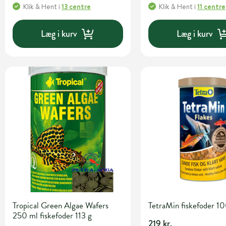
Klik & Hent
i
13 centre
Klik & Hent
i
11 centre
Læg i kurv
Læg i kurv
Tropical Green Algae Wafers
TetraMin fiskefoder 1
250 ml fiskefoder 113 g
219 kr.