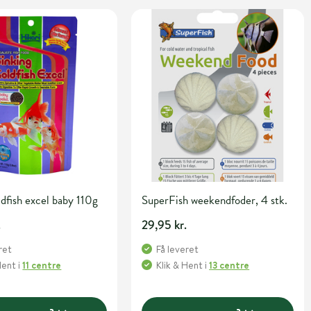
ldfish excel baby 110g
SuperFish weekendfoder, 4 stk.
.
29,95 kr.
ret
Få leveret
Hent
i
11 centre
Klik & Hent
i
13 centre