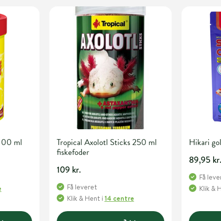
 100 ml
Tropical Axolotl Sticks 250 ml
Hikari go
fiskefoder
89,95 kr
109 kr.
Få leve
Få leveret
e
Klik & 
Klik & Hent
i
14 centre