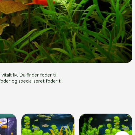
italt liv. Du finder foder til
foder og specialiseret foder til