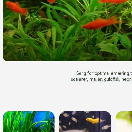
Sørg for optimal ernæring til
scalerer, maller, guldfisk, neo