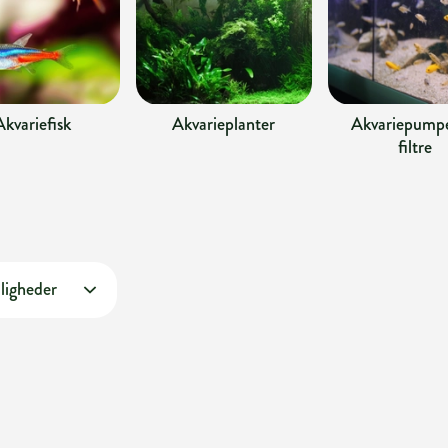
Akvariefisk
Akvarieplanter
Akvariepumpe
filtre
ligheder