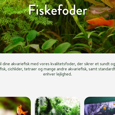
Fiskefoder
 dine akvariefisk med vores kvalitetsfoder, der sikrer et sundt og v
nfisk, cichlider, tetraer og mange andre akvariefisk, samt standard
enhver lejlighed.