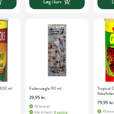
Læg i kurv
L
 100 ml
Fodersnegle 90 ml
Tropical
fiskefode
29,95 kr.
79,95 kr
Få leveret
Få leve
Klik & Hent
i
9 centre