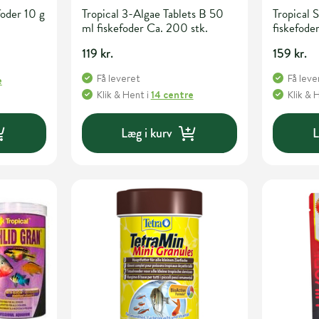
foder 10 g
Tropical 3-Algae Tablets B 50
Tropical 
ml fiskefoder Ca. 200 stk.
fiskefode
119 kr.
159 kr.
Få leveret
Få leve
e
Klik & Hent
i
14 centre
Klik & 
Læg i kurv
L