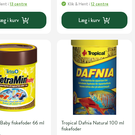
Hent
i
13 centre
Klik & Hent
i
12 centre
æg i kurv
Læg i kurv
Baby fiskefoder 66 ml
Tropical Dafnia Natural 100 ml
fiskefoder
.