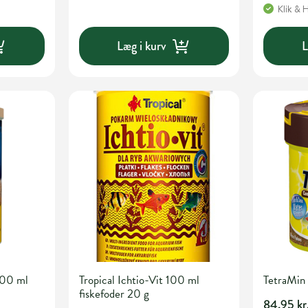
Klik & 
Læg i kurv
L
000 ml
Tropical Ichtio-Vit 100 ml
TetraMin 
fiskefoder 20 g
84,95 kr