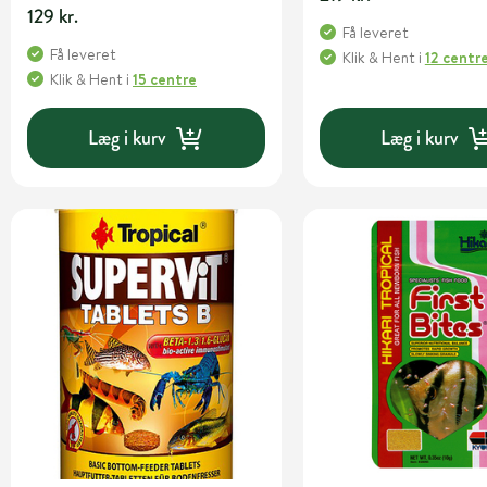
129 kr.
Få leveret
Få leveret
Klik & Hent
i
12 centr
Klik & Hent
i
15 centre
Læg i kurv
Læg i kurv