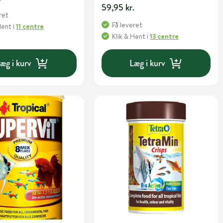
59,95 kr.
ret
Få leveret
Hent
i
11 centre
Klik & Hent
i
13 centre
æg i kurv
Læg i kurv