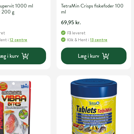
Supervit 1000 ml
TetraMin Crisps fiskefoder 100
r 200 g
ml
69,95 kr.
ret
Få leveret
Hent
i
12 centre
Klik & Hent
i
13 centre
æg i kurv
Læg i kurv