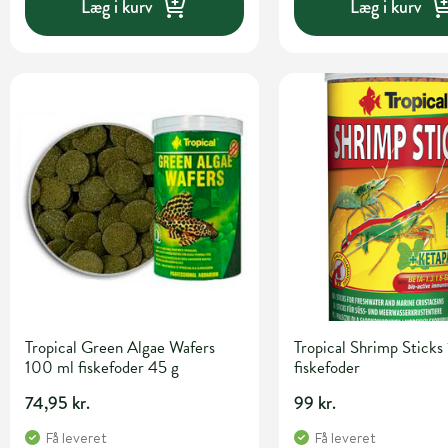
Læg i kurv
Læg i kurv
Tropical Green Algae Wafers
Tropical Shrimp Sticks
100 ml fiskefoder 45 g
fiskefoder
74,95 kr.
99 kr.
Få leveret
Få leveret