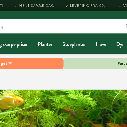
TI
HENT SAMME DAG
LEVERING FRA 69,-
V
g skarpe priser
Planter
Stueplanter
Have
Dyr
lget 🌸
Forud