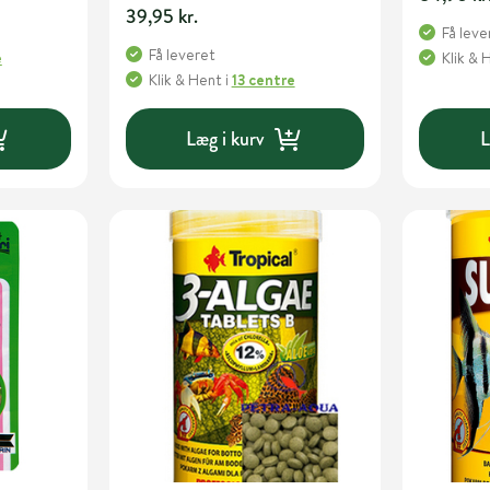
39,95 kr.
Få leve
Få leveret
e
Klik & 
Klik & Hent
i
13 centre
Læg i kurv
L