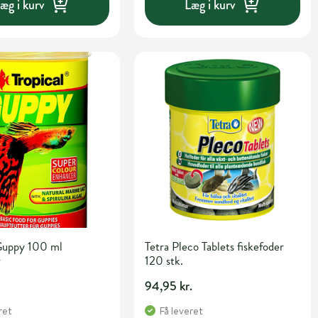
æg i kurv
Læg i kurv
 Guppy 100 ml
Tetra Pleco Tablets fiskefoder
r
120 stk.
.
94,95 kr.
ret
Få leveret