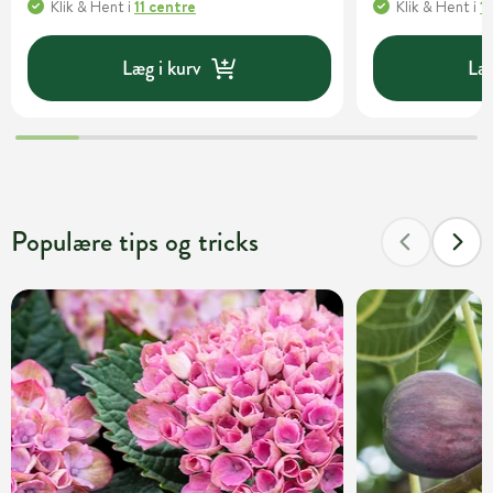
Klik & Hent
i
11 centre
Klik & Hent
i
1
Læg i kurv
Læg
Populære tips og tricks