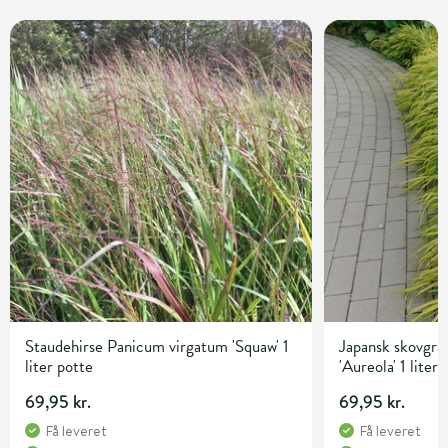
Staudehirse Panicum virgatum 'Squaw' 1
Japansk skovgr
liter potte
'Aureola' 1 liter
69,95 kr.
69,95 kr.
Få leveret
Få leveret