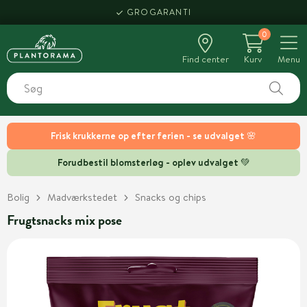
GROGARANTI
0
Find center
Kurv
Menu
Frisk krukkerne op efter ferien - se udvalget 🌸
Forudbestil blomsterløg - oplev udvalget 💚
Bolig
Madværkstedet
Snacks og chips
Frugtsnacks mix pose