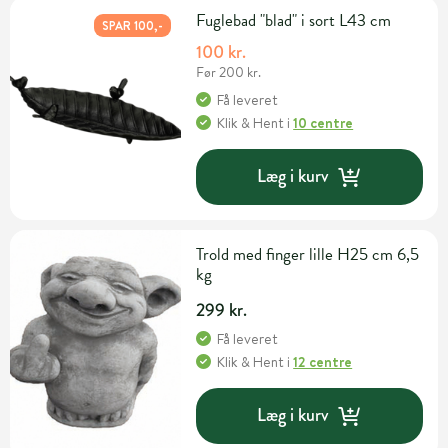
Fuglebad "blad" i sort L43 cm
SPAR 100,-
100 kr.
Før 200 kr.
Få leveret
Klik & Hent
i
10 centre
Læg i kurv
Trold med finger lille H25 cm 6,5
kg
299 kr.
Få leveret
Klik & Hent
i
12 centre
Læg i kurv