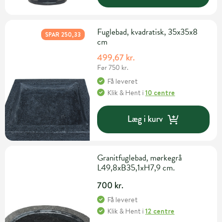
Fuglebad, kvadratisk, 35x35x8
SPAR 250,33
cm
499,67 kr.
Før 750 kr.
Få leveret
Klik & Hent
i
10 centre
Læg i kurv
Granitfuglebad, mørkegrå
L49,8xB35,1xH7,9 cm.
700 kr.
Få leveret
Klik & Hent
i
12 centre