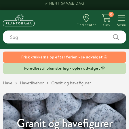
HENT SAMME DAG
0
Find center
Kurv
Menu
Frisk krukkerne op efter ferien - se udvalget 🌸
Forudbestil blomsterløg - oplev udvalget 💚
Have
Havetilbehør
Granit og havefigurer
Granit og havefigurer