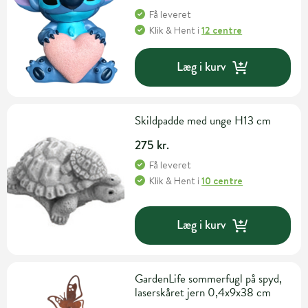
Få leveret
Klik & Hent
i
12 centre
Læg i kurv
Skildpadde med unge H13 cm
275 kr.
Få leveret
Klik & Hent
i
10 centre
Læg i kurv
GardenLife sommerfugl på spyd,
laserskåret jern 0,4x9x38 cm