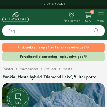
GROGARANTI
0
Find center
Kurv
Menu
Frisk krukkerne op efter ferien - se udvalget 🌸
Forudbestil blomsterløg - oplev udvalget 💚
Planter
Haveplanter
Stauder
Hosta
Funkia, Hosta hybrid 'Diamond Lake', 5 liter potte