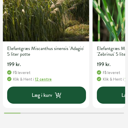
Elefantgræs Miscanthus sinensis 'Adagio'
Elefantgræs Mis
5 liter potte
'Zebrinus' 5 lite
199 kr.
199 kr.
Få leveret
Få leveret
Klik & Hent
i
12 centre
Klik & Hent
i
1
Læg i kurv
Læg