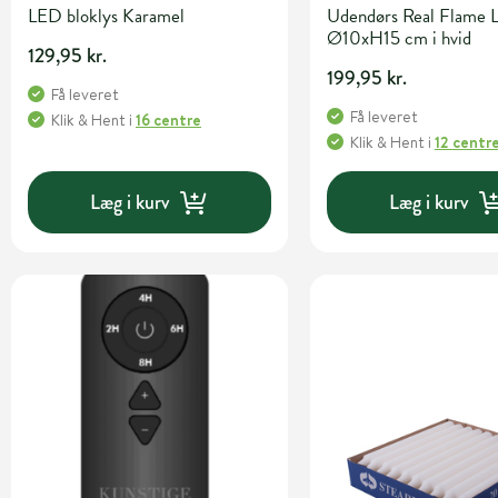
LED bloklys Karamel
Udendørs Real Flame 
Ø10xH15 cm i hvid
129,95 kr.
199,95 kr.
Få leveret
Få leveret
Klik & Hent
i
16 centre
Klik & Hent
i
12 centr
Læg i kurv
Læg i kurv