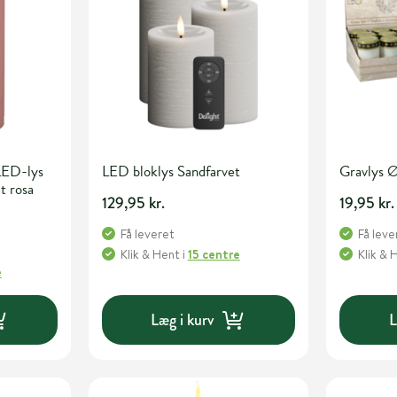
LED-lys
LED bloklys Sandfarvet
Gravlys 
t rosa
129,95 kr.
19,95 kr.
Få leveret
Få leve
Klik & Hent
i
15 centre
Klik & 
e
Læg i kurv
L