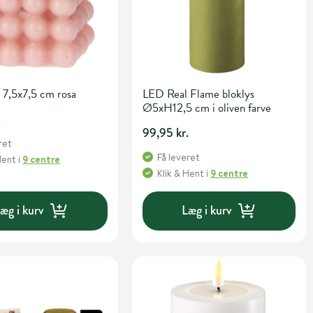
 7,5x7,5 cm rosa
LED Real Flame bloklys
Ø5xH12,5 cm i oliven farve
.
99,95 kr.
ret
Få leveret
Hent
i
9 centre
Klik & Hent
i
9 centre
æg i kurv
Læg i kurv