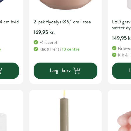
4 cm hvid
2-pak flydelys Ø6,1 cm i rose
LED gravl
sætter dy
169,95 kr.
149,95 k
Få leveret
Få leve
e
Klik & Hent
i
10 centre
Klik & 
Læg i kurv
L