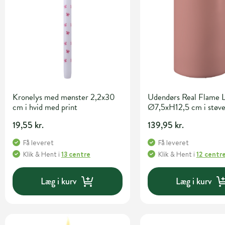
Kronelys med mønster 2,2x30
Udendørs Real Flame 
cm i hvid med print
Ø7,5xH12,5 cm i støve
19,55 kr.
139,95 kr.
Få leveret
Få leveret
Klik & Hent
i
13 centre
Klik & Hent
i
12 centr
Læg i kurv
Læg i kurv