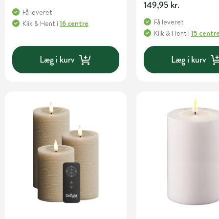
149,95 kr.
Få leveret
Få leveret
Klik & Hent
i
16 centre
Klik & Hent
i
15 centr
Læg i kurv
Læg i kurv