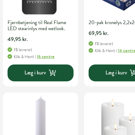
Fjernbetjening til Real Flame
20-pak kronelys 2,2x2
LED stearinlys med wetlook.
69,95 kr.
49,95 kr.
Få leveret
Få leveret
Klik & Hent
i
14 centr
Klik & Hent
i
16 centre
Læg i kurv
Læg i kurv