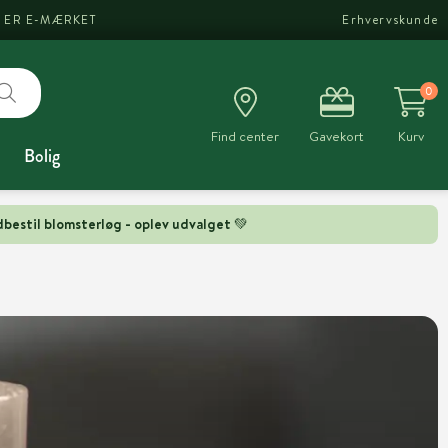
I ER E-MÆRKET
Erhvervskunde
0
Find center
Gavekort
Kurv
Bolig
bestil blomsterløg - oplev udvalget 💚