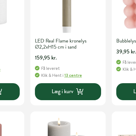
LED Real Flame kronelys
Bubblelys
Ø2,2xH15 cm i sand
39,95 kr
159,95 kr.
Få leve
Få leveret
e
Klik & 
Klik & Hent
i
13 centre
Læg i kurv
L