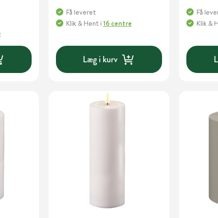
Få leveret
Få leve
Klik & Hent
i
16 centre
Klik & 
e
Læg i kurv
L