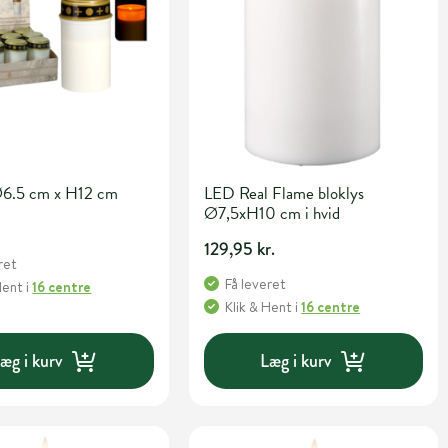
Ø6.5 cm x H12 cm
LED Real Flame bloklys
Ø7,5xH10 cm i hvid
129,95 kr.
ret
Få leveret
Hent
i
16 centre
Klik & Hent
i
16 centre
æg i kurv
Læg i kurv