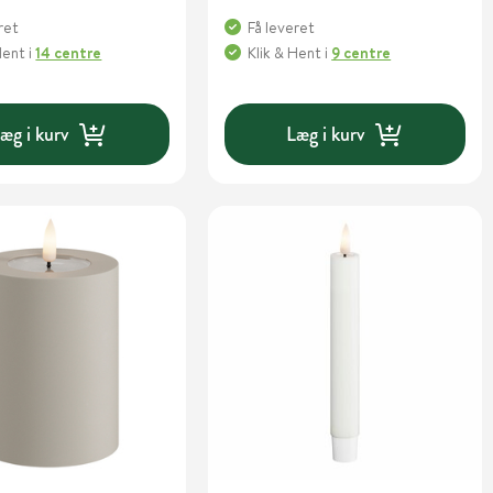
ret
Få leveret
Hent
i
14 centre
Klik & Hent
i
9 centre
æg i kurv
Læg i kurv