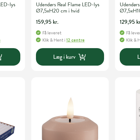
LED-lys
Udendørs Real Flame LED-lys
Udendørs
Ø7,5xH20 cm i hvid
Ø7,5xH10
159,95 kr.
129,95 kr
Få leveret
Få leve
e
Klik & Hent
i
12 centre
Klik & 
Læg i kurv
L