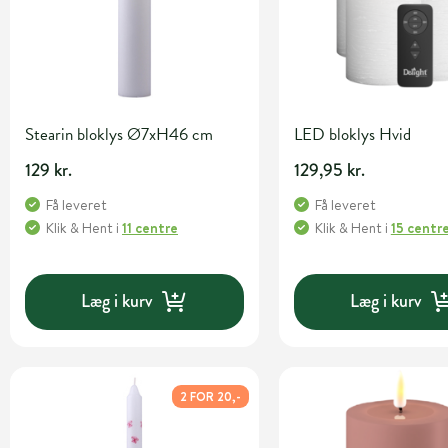
Stearin bloklys Ø7xH46 cm
LED bloklys Hvid
129 kr.
129,95 kr.
Få leveret
Få leveret
Klik & Hent
i
11 centre
Klik & Hent
i
15 centr
Læg i kurv
Læg i kurv
2 FOR 20,-