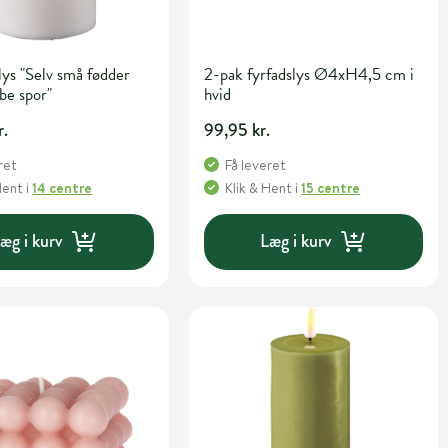
ys "Selv små fødder
2-pak fyrfadslys Ø4xH4,5 cm i
be spor"
hvid
r.
99,95 kr.
ret
Få leveret
Hent
i
14 centre
Klik & Hent
i
15 centre
æg i kurv
Læg i kurv