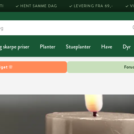
TI
HENT SAMME DAG
LEVERING FRA 69,-
V
g skarpe priser
Planter
Stueplanter
Have
Dyr
lget 🌸
Forud