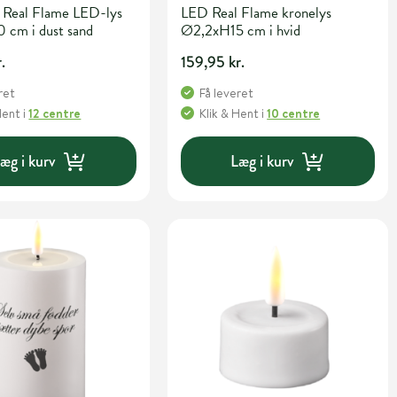
 Real Flame LED-lys
LED Real Flame kronelys
 cm i dust sand
Ø2,2xH15 cm i hvid
.
159,95 kr.
ret
Få leveret
Hent
i
12 centre
Klik & Hent
i
10 centre
æg i kurv
Læg i kurv