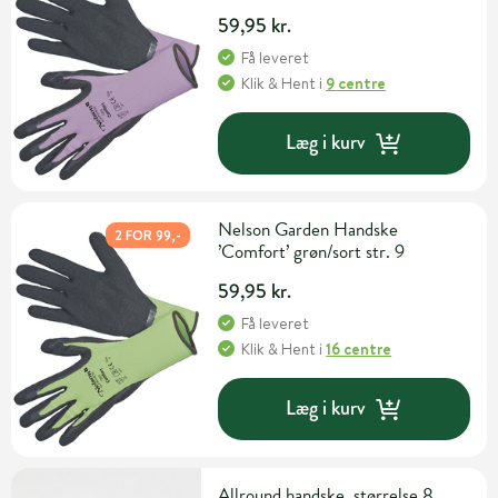
59,95 kr.
Få leveret
Klik & Hent
i
9 centre
Læg i kurv
Nelson Garden Handske
2 FOR 99,-
’Comfort’ grøn/sort str. 9
59,95 kr.
Få leveret
Klik & Hent
i
16 centre
Læg i kurv
Allround handske, størrelse 8