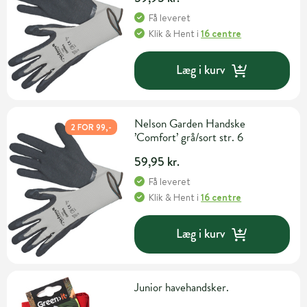
Få leveret
Klik & Hent
i
16 centre
Læg i kurv
Nelson Garden Handske
2 FOR 99,-
’Comfort’ grå/sort str. 6
59,95 kr.
Få leveret
Klik & Hent
i
16 centre
Læg i kurv
Junior havehandsker.