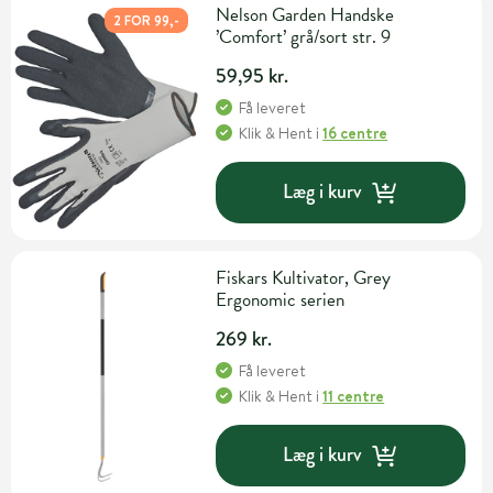
Nelson Garden Handske
2 FOR 99,-
’Comfort’ grå/sort str. 9
59,95 kr.
Få leveret
Klik & Hent
i
16 centre
Læg i kurv
Fiskars Kultivator, Grey
Ergonomic serien
269 kr.
Få leveret
Klik & Hent
i
11 centre
Læg i kurv