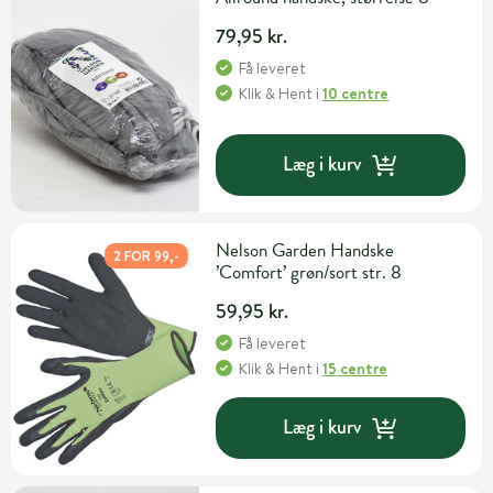
79,95 kr.
Få leveret
Klik & Hent
i
10 centre
Læg i kurv
Nelson Garden Handske
2 FOR 99,-
’Comfort’ grøn/sort str. 8
59,95 kr.
Få leveret
Klik & Hent
i
15 centre
Læg i kurv