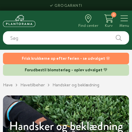
HENT SAMME DAG
0
Find center
Kurv
Menu
Frisk krukkerne op efter ferien - se udvalget 🌸
Forudbestil blomsterløg - oplev udvalget 💚
Have
Havetilbehør
Handsker og beklædning
Handsker og beklædning