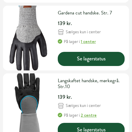
Gardena cut handske. Str. 7
139 kr.
Sælges kun i center
På lager
i
1 center
Se lagerstatus
Langskaftet handske, mørkegrå.
Str.10
139 kr.
Sælges kun i center
På lager
i
2 centre
Se lagerstatus