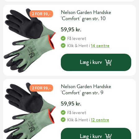
Nelson Garden Handske
2 FOR 99,-
'Comfort' grøn str. 10
59,95 kr.
Få leveret
Klik & Hent
i
14 centre
Læg i kurv
Nelson Garden Handske
2 FOR 99,-
'Comfort' grøn str. 9
59,95 kr.
Få leveret
Klik & Hent
i
12 centre
Læg i kurv