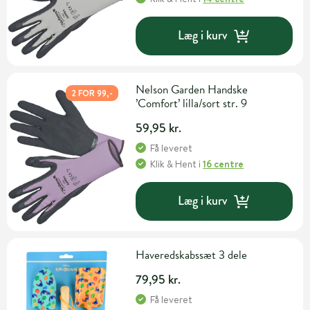
Læg i kurv
Nelson Garden Handske
2 FOR 99,-
’Comfort’ lilla/sort str. 9
59,95 kr.
Få leveret
Klik & Hent
i
16 centre
Læg i kurv
Haveredskabssæt 3 dele
79,95 kr.
Få leveret