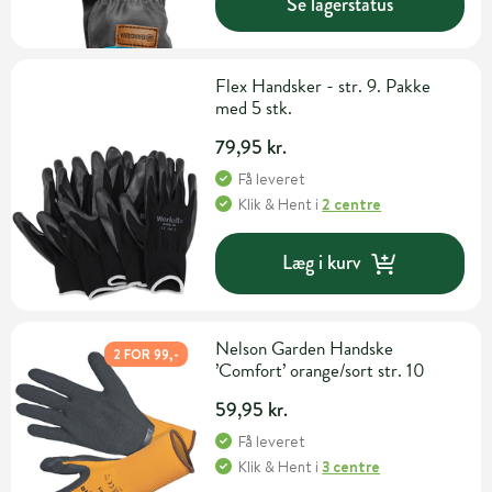
Se lagerstatus
Flex Handsker - str. 9. Pakke
med 5 stk.
79,95 kr.
Få leveret
Klik & Hent
i
2 centre
Læg i kurv
Nelson Garden Handske
2 FOR 99,-
’Comfort’ orange/sort str. 10
59,95 kr.
Få leveret
Klik & Hent
i
3 centre