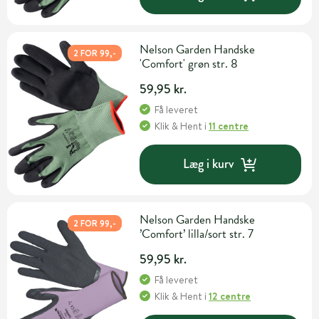
Nelson Garden Handske
2 FOR 99,-
'Comfort' grøn str. 8
59,95 kr.
Få leveret
Klik & Hent
i
11 centre
Læg i kurv
Nelson Garden Handske
2 FOR 99,-
’Comfort’ lilla/sort str. 7
59,95 kr.
Få leveret
Klik & Hent
i
12 centre