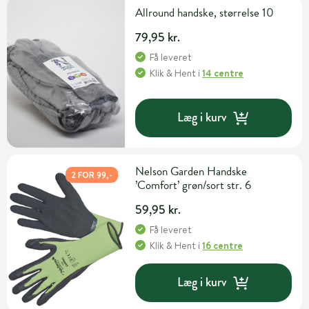
Allround handske, størrelse 10
79,95 kr.
Få leveret
Klik & Hent
i
14 centre
Læg i kurv
Nelson Garden Handske
2 FOR 99,-
’Comfort’ grøn/sort str. 6
59,95 kr.
Få leveret
Klik & Hent
i
16 centre
Læg i kurv