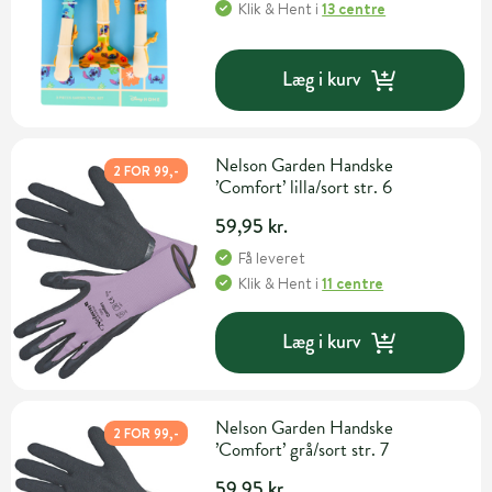
Klik & Hent
i
13 centre
Læg i kurv
Nelson Garden Handske
2 FOR 99,-
’Comfort’ lilla/sort str. 6
59,95 kr.
Få leveret
Klik & Hent
i
11 centre
Læg i kurv
Nelson Garden Handske
2 FOR 99,-
’Comfort’ grå/sort str. 7
59,95 kr.