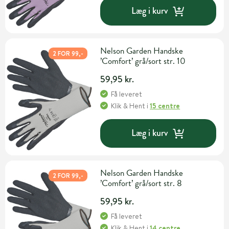
Læg i kurv
Nelson Garden Handske
2 FOR 99,-
’Comfort’ grå/sort str. 10
59,95 kr.
Få leveret
Klik & Hent
i
15 centre
Læg i kurv
Nelson Garden Handske
2 FOR 99,-
’Comfort’ grå/sort str. 8
59,95 kr.
Få leveret
Klik & Hent
i
14 centre