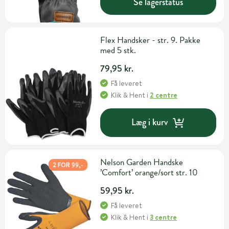
Se lagerstatus
Flex Handsker - str. 9. Pakke
med 5 stk.
79,95 kr.
Få leveret
Klik & Hent
i
2 centre
Læg i kurv
Nelson Garden Handske
2 FOR 99,-
’Comfort’ orange/sort str. 10
59,95 kr.
Få leveret
Klik & Hent
i
3 centre