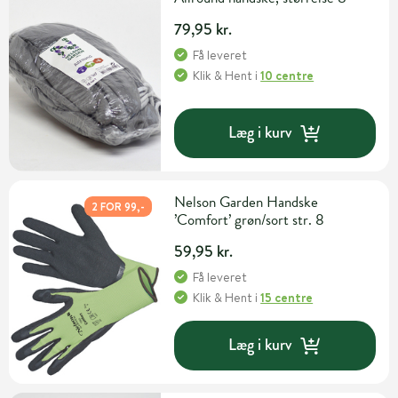
79,95 kr.
Få leveret
Klik & Hent
i
10 centre
Læg i kurv
Nelson Garden Handske
2 FOR 99,-
’Comfort’ grøn/sort str. 8
59,95 kr.
Få leveret
Klik & Hent
i
15 centre
Læg i kurv