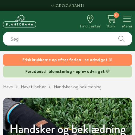
HENT SAMME DAG
0
Find center
Kurv
Menu
Frisk krukkerne op efter ferien - se udvalget 🌸
Forudbestil blomsterløg - oplev udvalget 💚
Have
Havetilbehør
Handsker og beklædning
Handsker og beklædning