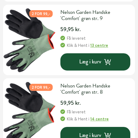
Nelson Garden Handske
2 FOR 99,-
'Comfort' grøn str. 9
59,95 kr.
Få leveret
Klik & Hent
i
13 centre
Læg i kurv
Nelson Garden Handske
2 FOR 99,-
'Comfort' grøn str. 8
59,95 kr.
Få leveret
Klik & Hent
i
14 centre
Læg i kurv