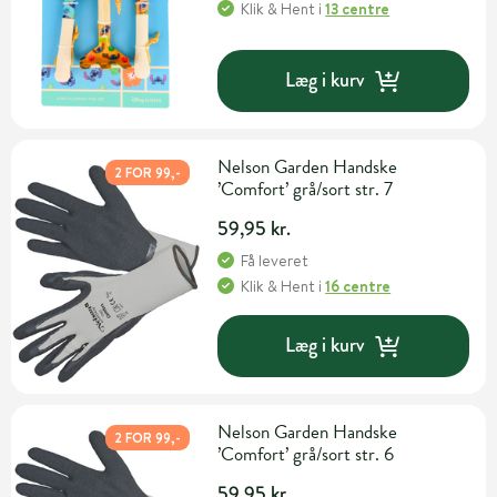
Klik & Hent
i
13 centre
Læg i kurv
Nelson Garden Handske
2 FOR 99,-
’Comfort’ grå/sort str. 7
59,95 kr.
Få leveret
Klik & Hent
i
16 centre
Læg i kurv
Nelson Garden Handske
2 FOR 99,-
’Comfort’ grå/sort str. 6
59,95 kr.