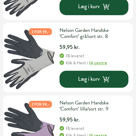
Læg i kurv
Nelson Garden Handske
2 FOR 99,-
’Comfort’ grå/sort str. 8
59,95 kr.
Få leveret
Klik & Hent
i
14 centre
Læg i kurv
Nelson Garden Handske
2 FOR 99,-
’Comfort’ lilla/sort str. 9
59,95 kr.
Få leveret
Klik & Hent
i
16 centre