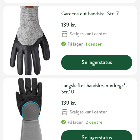
Gardena cut handske. Str. 7
139 kr.
Sælges kun i center
På lager
i
1 center
Se lagerstatus
Langskaftet handske, mørkegrå.
Str.10
139 kr.
Sælges kun i center
På lager
i
2 centre
Se lagerstatus