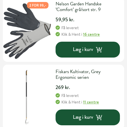
Nelson Garden Handske
2 FOR 99,-
’Comfort’ grå/sort str. 9
59,95 kr.
Få leveret
Klik & Hent
i
16 centre
Læg i kurv
Fiskars Kultivator, Grey
Ergonomic serien
269 kr.
Få leveret
Klik & Hent
i
11 centre
Læg i kurv