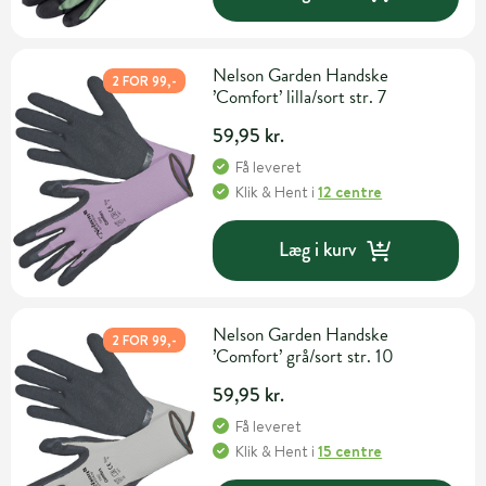
Nelson Garden Handske
2 FOR 99,-
’Comfort’ lilla/sort str. 7
59,95 kr.
Få leveret
Klik & Hent
i
12 centre
Læg i kurv
Nelson Garden Handske
2 FOR 99,-
’Comfort’ grå/sort str. 10
59,95 kr.
Få leveret
Klik & Hent
i
15 centre