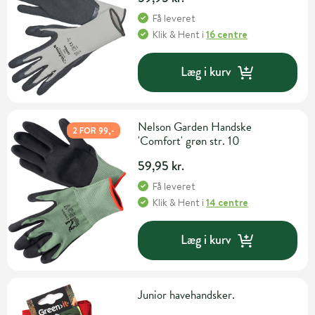
Få leveret
Klik & Hent
i
16 centre
Læg i kurv
Nelson Garden Handske
2 FOR 99,-
'Comfort' grøn str. 10
59,95 kr.
Få leveret
Klik & Hent
i
14 centre
Læg i kurv
Junior havehandsker.