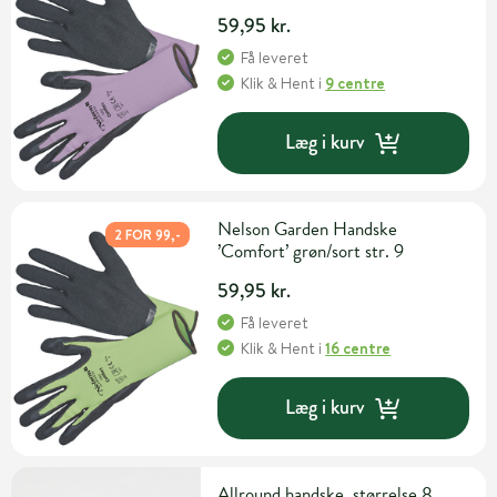
59,95 kr.
Få leveret
Klik & Hent
i
9 centre
Læg i kurv
Nelson Garden Handske
2 FOR 99,-
’Comfort’ grøn/sort str. 9
59,95 kr.
Få leveret
Klik & Hent
i
16 centre
Læg i kurv
Allround handske, størrelse 8