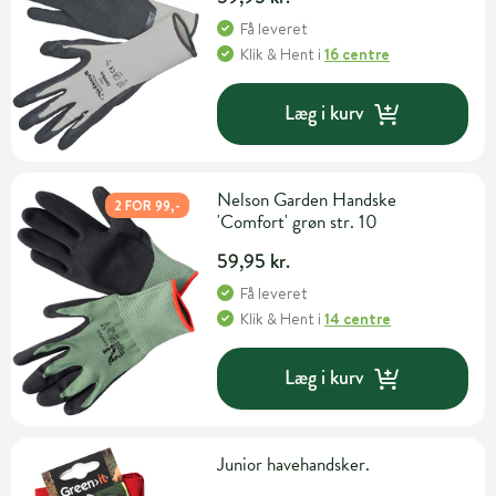
Få leveret
Klik & Hent
i
16 centre
Læg i kurv
Nelson Garden Handske
2 FOR 99,-
'Comfort' grøn str. 10
59,95 kr.
Få leveret
Klik & Hent
i
14 centre
Læg i kurv
Junior havehandsker.