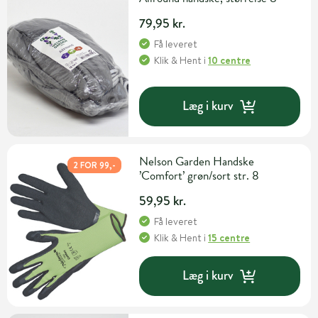
79,95 kr.
Få leveret
Klik & Hent
i
10 centre
Læg i kurv
Nelson Garden Handske
2 FOR 99,-
’Comfort’ grøn/sort str. 8
59,95 kr.
Få leveret
Klik & Hent
i
15 centre
Læg i kurv