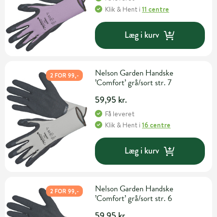
Klik & Hent
i
11 centre
Læg i kurv
Nelson Garden Handske
2 FOR 99,-
’Comfort’ grå/sort str. 7
59,95 kr.
Få leveret
Klik & Hent
i
16 centre
Læg i kurv
Nelson Garden Handske
2 FOR 99,-
’Comfort’ grå/sort str. 6
59,95 kr.