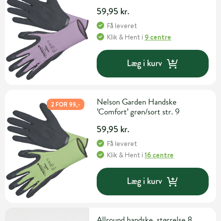
59,95 kr.
Få leveret
Klik & Hent
i
9 centre
Læg i kurv
Nelson Garden Handske
2 FOR 99,-
’Comfort’ grøn/sort str. 9
59,95 kr.
Få leveret
Klik & Hent
i
16 centre
Læg i kurv
Allround handske, størrelse 8