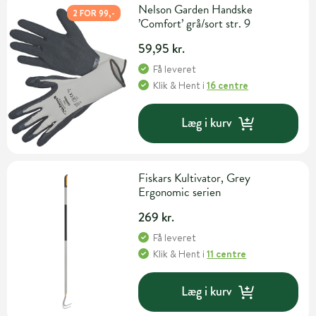
Nelson Garden Handske
2 FOR 99,-
’Comfort’ grå/sort str. 9
59,95 kr.
Få leveret
Klik & Hent
i
16 centre
Læg i kurv
Fiskars Kultivator, Grey
Ergonomic serien
269 kr.
Få leveret
Klik & Hent
i
11 centre
Læg i kurv