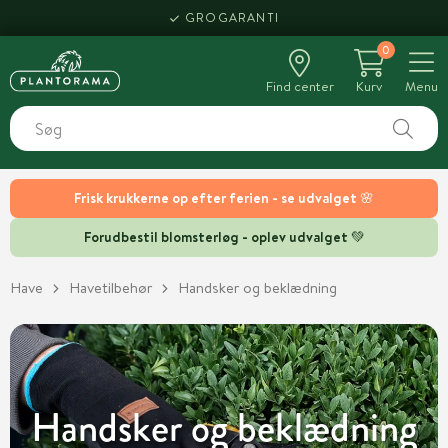
HENT SAMME DAG
GROGARANTI
0
Find center
Kurv
Menu
Frisk krukkerne op efter ferien - se udvalget 🌸
Forudbestil blomsterløg - oplev udvalget 💚
Have
Havetilbehør
Handsker og beklædning
Handsker og beklædning