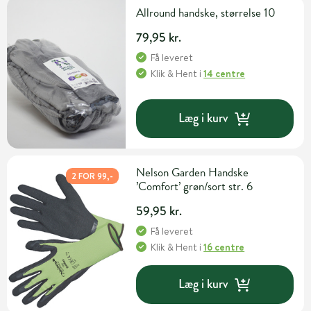
Allround handske, størrelse 10
79,95 kr.
Få leveret
Klik & Hent
i
14 centre
Læg i kurv
Nelson Garden Handske
2 FOR 99,-
’Comfort’ grøn/sort str. 6
59,95 kr.
Få leveret
Klik & Hent
i
16 centre
Læg i kurv