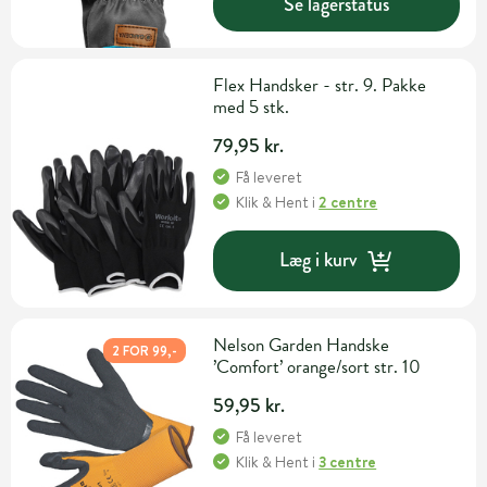
Se lagerstatus
Flex Handsker - str. 9. Pakke
med 5 stk.
79,95 kr.
Få leveret
Klik & Hent
i
2 centre
Læg i kurv
Nelson Garden Handske
2 FOR 99,-
’Comfort’ orange/sort str. 10
59,95 kr.
Få leveret
Klik & Hent
i
3 centre