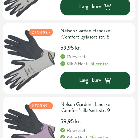
Læg i kurv
Nelson Garden Handske
2 FOR 99,-
’Comfort’ grå/sort str. 8
59,95 kr.
Få leveret
Klik & Hent
i
14 centre
Læg i kurv
Nelson Garden Handske
2 FOR 99,-
’Comfort’ lilla/sort str. 9
59,95 kr.
Få leveret
Klik & Hent
i
16 centre