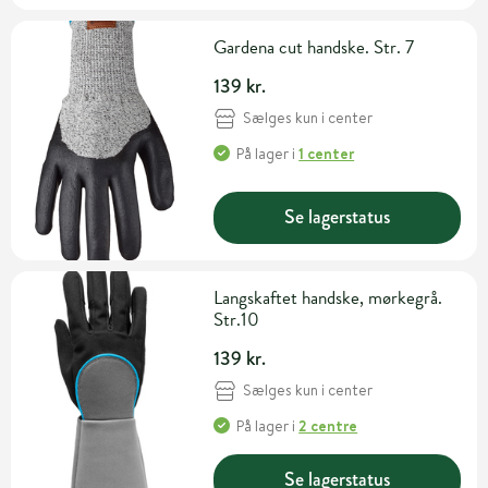
Gardena cut handske. Str. 7
139 kr.
Sælges kun i center
På lager
i
1 center
Se lagerstatus
Langskaftet handske, mørkegrå.
Str.10
139 kr.
Sælges kun i center
På lager
i
2 centre
Se lagerstatus