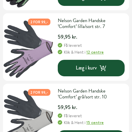
Nelson Garden Handske
2 FOR 99,-
’Comfort’ lilla/sort str. 7
59,95 kr.
Få leveret
Klik & Hent
i
12 centre
Læg i kurv
Nelson Garden Handske
2 FOR 99,-
’Comfort’ grå/sort str. 10
59,95 kr.
Få leveret
Klik & Hent
i
15 centre