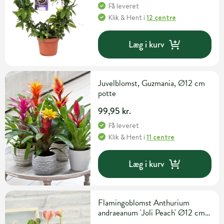
Få leveret
Klik & Hent
i
12 centre
Læg i kurv
Juvelblomst, Guzmania, Ø12 cm
potte
99,95 kr.
Få leveret
Klik & Hent
i
11 centre
Læg i kurv
Flamingoblomst Anthurium
andraeanum 'Joli Peach' Ø12 cm
potte