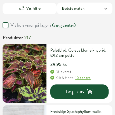
Vis filtre
Vis kun varer på lager i
(
vælg center
)
Produkter
217
Paletblad, Coleus blumei-hybrid,
Ø12 cm potte
39,95 kr.
Få leveret
Klik & Hent
i
10 centre
Læg i kurv
Fredslilje Spathiphyllum wallisii