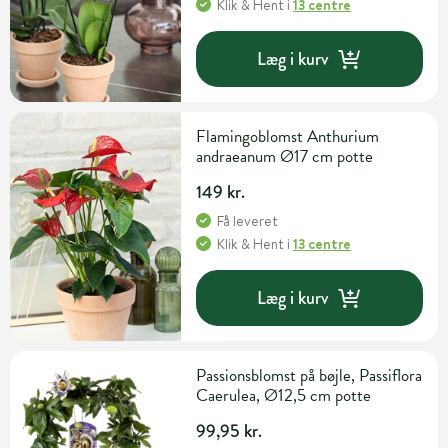
Klik & Hent
i
13 centre
Læg i kurv
Flamingoblomst Anthurium
andraeanum Ø17 cm potte
149 kr.
Få leveret
Klik & Hent
i
13 centre
Læg i kurv
Passionsblomst på bøjle, Passiflora
Caerulea, Ø12,5 cm potte
99,95 kr.