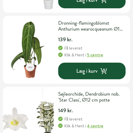
Dronning-flamingoblomst
Anthurium wearocqueanum Ø12
cm potte
139 kr.
Få leveret
Klik & Hent
i
5 centre
Læg i kurv
Søjleorchide, Dendrobium nob.
'Star Class', Ø12 cm potte
149 kr.
Få leveret
Klik & Hent
i
4 centre