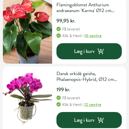
Flamingoblomst Anthurium
andraeanum 'Karma' Ø12 cm
potte
99,95 kr.
Få leveret
Klik & Hent
i
10 centre
Læg i kurv
Dansk orkidé geisha,
Phalaenopsis-Hybrid, Ø12 cm
potte
199 kr.
Få leveret
Klik & Hent
i
12 centre
Læg i kurv