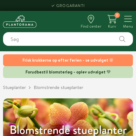
HENT SAMME DAG
0
Find center
Kurv
Menu
Frisk krukkerne op efter ferien - se udvalget 🌸
Forudbestil blomsterløg - oplev udvalget 💚
Stueplanter
Blomstrende stueplanter
Blomstrende stueplanter