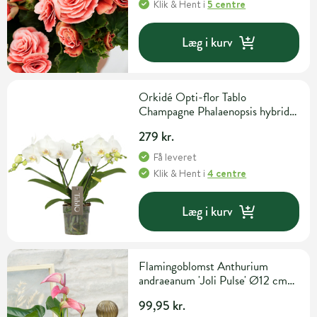
Klik & Hent
i
5 centre
Læg i kurv
Orkidé Opti-flor Tablo
Champagne Phalaenopsis hybrid 2
grene Ø12 cm potte
279 kr.
Få leveret
Klik & Hent
i
4 centre
Læg i kurv
Flamingoblomst Anthurium
andraeanum 'Joli Pulse' Ø12 cm
potte
99,95 kr.