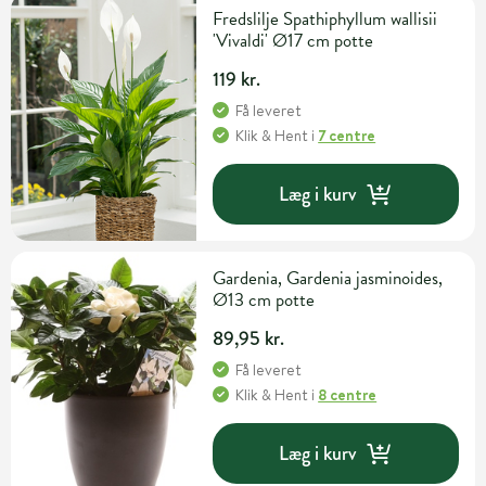
Fredslilje Spathiphyllum wallisii
'Vivaldi' Ø17 cm potte
119 kr.
Få leveret
Klik & Hent
i
7 centre
Læg i kurv
Gardenia, Gardenia jasminoides,
Ø13 cm potte
89,95 kr.
Få leveret
Klik & Hent
i
8 centre
Læg i kurv