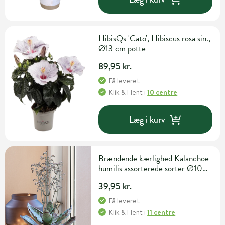
HibisQs 'Cato', Hibiscus rosa sin.,
Ø13 cm potte
89,95 kr.
Få leveret
Klik & Hent
i
10 centre
Læg i kurv
Brændende kærlighed Kalanchoe
humilis assorterede sorter Ø10
cm potte
39,95 kr.
Få leveret
Klik & Hent
i
11 centre