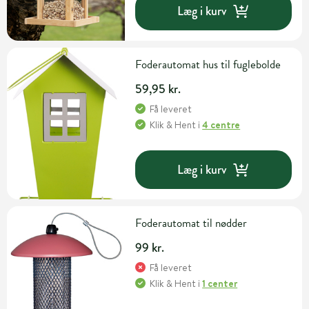
Læg i kurv
Foderautomat hus til fuglebolde
59,95 kr.
Få leveret
Klik & Hent
i
4 centre
Læg i kurv
Foderautomat til nødder
99 kr.
Få leveret
Klik & Hent
i
1 center