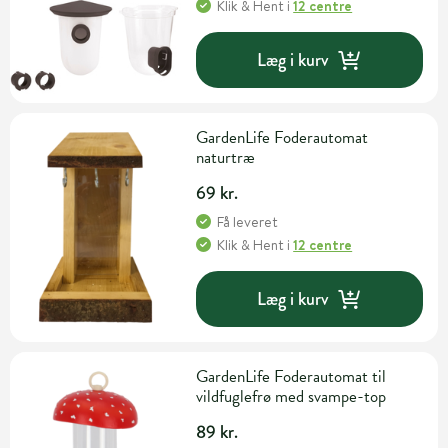
Klik & Hent
i
12 centre
Læg i kurv
GardenLife Foderautomat
naturtræ
69 kr.
Få leveret
Klik & Hent
i
12 centre
Læg i kurv
GardenLife Foderautomat til
vildfuglefrø med svampe-top
89 kr.