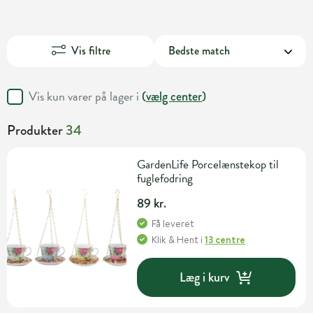
Vis filtre
Vis kun varer på lager i
(
vælg center
)
Produkter
34
GardenLife Porcelænstekop til
fuglefodring
89 kr.
Få leveret
Klik & Hent
i
13 centre
Læg i kurv