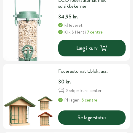
ECO foderautomat med
solsikkekerner
34,95 kr.
Få leveret
Klik & Hent
i
7 centre
Læg i kurv
Foderautomat t.blok, ass.
30 kr.
Sælges kun i center
På lager
i
6 centre
Se lagerstatus