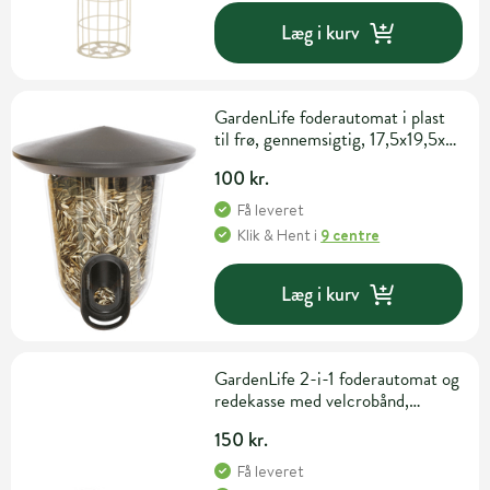
Læg i kurv
GardenLife foderautomat i plast
til frø, gennemsigtig, 17,5x19,5x19
cm
100 kr.
Få leveret
Klik & Hent
i
9 centre
Læg i kurv
GardenLife 2-i-1 foderautomat og
redekasse med velcrobånd,
17,5x19x22,5 cm
150 kr.
Få leveret