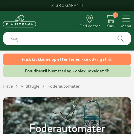
HENT SAMME DAG
0
Find center
Kurv
Menu
Frisk krukkerne op efter ferien - se udvalget 🌸
Forudbestil blomsterløg - oplev udvalget 💚
Have
Vildtfugle
Foderautomater
Foderautomater