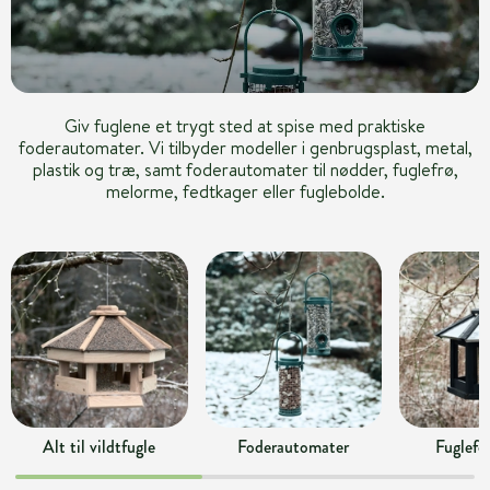
Giv fuglene et trygt sted at spise med praktiske
foderautomater. Vi tilbyder modeller i genbrugsplast, metal,
plastik og træ, samt foderautomater til nødder, fuglefrø,
melorme, fedtkager eller fuglebolde.
Alt til vildtfugle
Foderautomater
Fuglefo