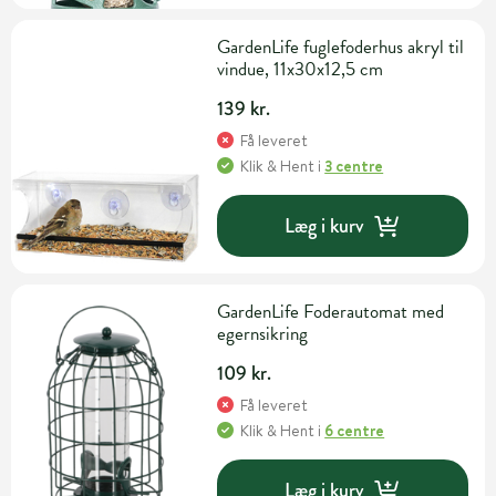
GardenLife fuglefoderhus akryl til
vindue, 11x30x12,5 cm
139 kr.
Få leveret
Klik & Hent
i
3 centre
Læg i kurv
GardenLife Foderautomat med
egernsikring
109 kr.
Få leveret
Klik & Hent
i
6 centre
Læg i kurv