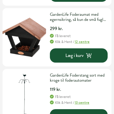
GardenLife Foderaumat med
egernsikring, så kun de små fugle
har adgang til foderet
299 kr.
Få leveret
Klik & Hent
i
12 centre
Læg i kurv
GardenLife Foderstang sort med
kroge til foderautomater
119 kr.
Få leveret
Klik & Hent
i
13 centre