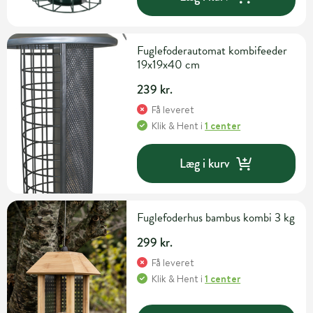
Fuglefoderautomat kombifeeder
19x19x40 cm
239 kr.
Få leveret
Klik & Hent
i
1 center
Læg i kurv
Fuglefoderhus bambus kombi 3 kg
299 kr.
Få leveret
Klik & Hent
i
1 center