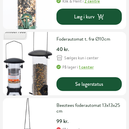
Klik & Hent
i
2 centre
Læg i kurv
Foderautomat t. frø Ø10cm
40 kr.
Sælges kun i center
På lager
i
1 center
Se lagerstatus
Beeztees foderautomat 13x13x25
cm
99 kr.