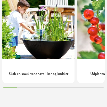
Skab en smuk vandhave i kar og krukker
Udplantnin