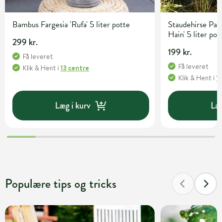
Bambus Fargesia 'Rufa' 5 liter potte
Staudehirse Pan
Hain' 5 liter pot
299 kr.
199 kr.
Få leveret
Få leveret
Klik & Hent
i
13 centre
Klik & Hent
i
1
Læg i kurv
Læg
Populære tips og tricks