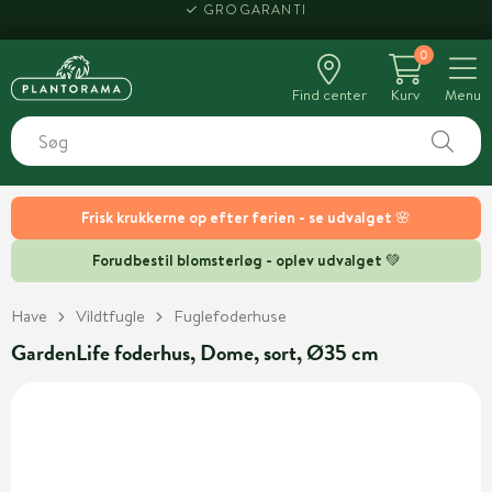
GROGARANTI
0
Find center
Kurv
Menu
Frisk krukkerne op efter ferien - se udvalget 🌸
Forudbestil blomsterløg - oplev udvalget 💚
Have
Vildtfugle
Fuglefoderhuse
GardenLife foderhus, Dome, sort, Ø35 cm