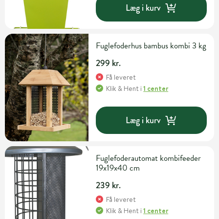
Læg i kurv
Fuglefoderhus bambus kombi 3 kg
299 kr.
Få leveret
Klik & Hent
i
1 center
Læg i kurv
Fuglefoderautomat kombifeeder
19x19x40 cm
239 kr.
Få leveret
Klik & Hent
i
1 center