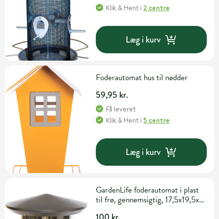
Klik & Hent
i
2 centre
Læg i kurv
Foderautomat hus til nødder
59,95 kr.
Få leveret
Klik & Hent
i
5 centre
Læg i kurv
GardenLife foderautomat i plast
til frø, gennemsigtig, 17,5x19,5x19
cm
100 kr.