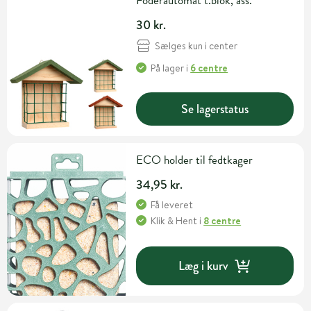
Foderautomat t.blok, ass.
30 kr.
Sælges kun i center
På lager
i
6 centre
Se lagerstatus
ECO holder til fedtkager
34,95 kr.
Få leveret
Klik & Hent
i
8 centre
Læg i kurv