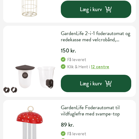
Læg i kurv
GardenLife 2-i-1 foderautomat og
redekasse med velcrobånd,
17,5x19x22,5 cm
150 kr.
Få leveret
Klik & Hent
i
12 centre
Læg i kurv
GardenLife Foderautomat til
vildfuglefrø med svampe-top
89 kr.
Få leveret