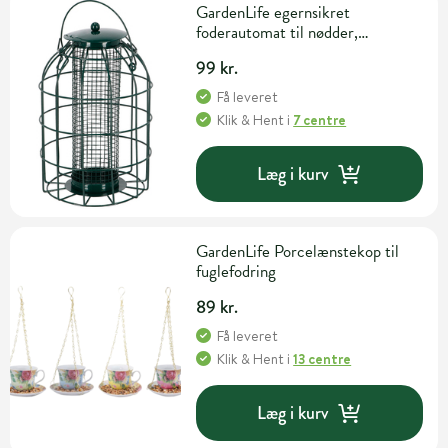
GardenLife egernsikret
foderautomat til nødder,
15,6x15,6x22,4 cm
99 kr.
Få leveret
Klik & Hent
i
7 centre
Læg i kurv
GardenLife Porcelænstekop til
fuglefodring
89 kr.
Få leveret
Klik & Hent
i
13 centre
Læg i kurv