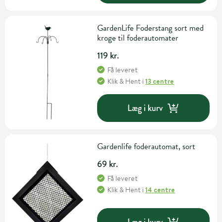
GardenLife Foderstang sort med
kroge til foderautomater
119 kr.
Få leveret
Klik & Hent
i
13 centre
Læg i kurv
Gardenlife foderautomat, sort
69 kr.
Få leveret
Klik & Hent
i
14 centre
Læg i kurv