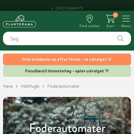
HENT SAMME DAG
0
Find center
Kurv
Menu
Frisk krukkerne op efter ferien - se udvalget 🌸
Forudbestil blomsterløg - oplev udvalget 💚
Have
Vildtfugle
Foderautomater
Foderautomater