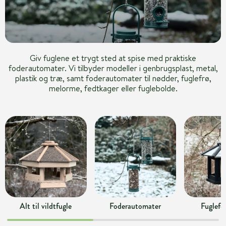
Giv fuglene et trygt sted at spise med praktiske
foderautomater. Vi tilbyder modeller i genbrugsplast, metal,
plastik og træ, samt foderautomater til nødder, fuglefrø,
melorme, fedtkager eller fuglebolde.
Alt til vildtfugle
Foderautomater
Fuglefo