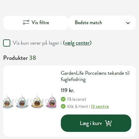
Vis filtre
Vis kun varer på lager i
(
vælg center
)
Produkter
38
GardenLife Porcelæns tekande til
fuglefodring
119 kr.
Få leveret
Klik & Hent
i
13 centre
Læg i kurv