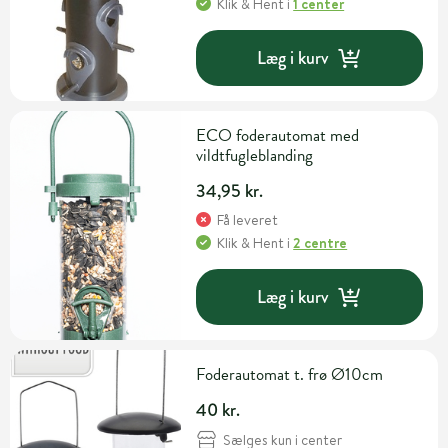
Klik & Hent
i
1 center
Læg i kurv
ECO foderautomat med
vildtfugleblanding
34,95 kr.
Få leveret
Klik & Hent
i
2 centre
Læg i kurv
Foderautomat t. frø Ø10cm
40 kr.
Sælges kun i center