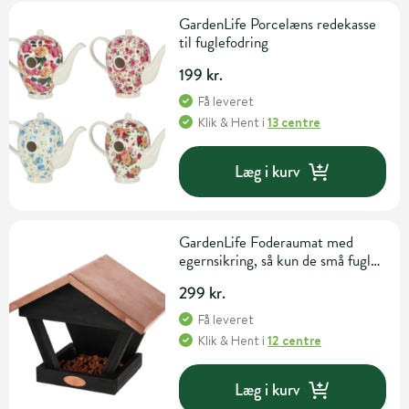
GardenLife Porcelæns redekasse
til fuglefodring
199 kr.
Få leveret
Klik & Hent
i
13 centre
Læg i kurv
GardenLife Foderaumat med
egernsikring, så kun de små fugle
har adgang til foderet
299 kr.
Få leveret
Klik & Hent
i
12 centre
Læg i kurv