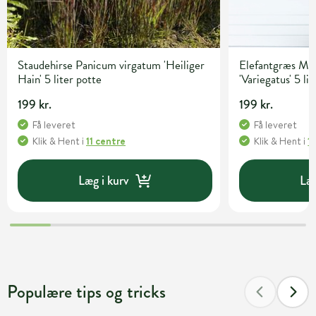
Staudehirse Panicum virgatum 'Heiliger
Elefantgræs Mis
Hain' 5 liter potte
'Variegatus' 5 li
199 kr.
199 kr.
Få leveret
Få leveret
Klik & Hent
i
11 centre
Klik & Hent
i
1
Læg i kurv
Læg
Populære tips og tricks