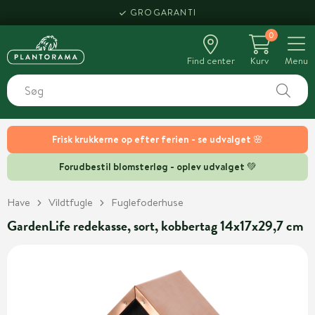
GROGARANTI
0
Find center
Kurv
Menu
Frisk krukkerne op efter ferien - se udvalget 🌸
Forudbestil blomsterløg - oplev udvalget 💚
Have
Vildtfugle
Fuglefoderhuse
GardenLife redekasse, sort, kobbertag 14x17x29,7 cm