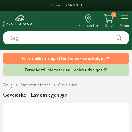
GROGARANTI
0
Find center
Kurv
Menu
Frisk krukkerne op efter ferien - se udvalget 🌸
Forudbestil blomsterløg - oplev udvalget 💚
Bolig
Madværkstedet
Gavekurve
Gaveæske - Lav din egen gin