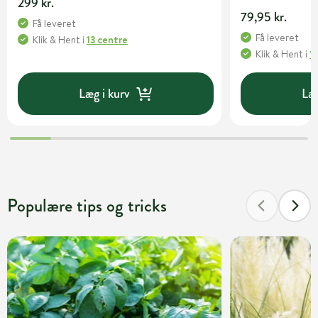
299 kr.
79,95 kr.
Få leveret
Få leveret
Klik & Hent
i
13 centre
Klik & Hent
i
1
Læg i kurv
Læg
Populære tips og tricks