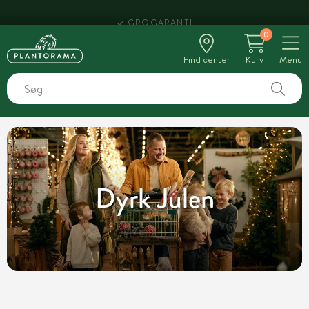
HENT SAMME DAG
0
Find center
Kurv
Menu
Dyrk Julen