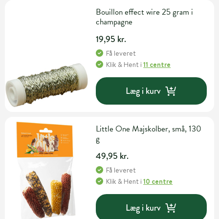
Bouillon effect wire 25 gram i
champagne
19,95 kr.
Få leveret
Klik & Hent
i
11 centre
Læg i kurv
Little One Majskolber, små, 130
g
49,95 kr.
Få leveret
Klik & Hent
i
10 centre
Læg i kurv