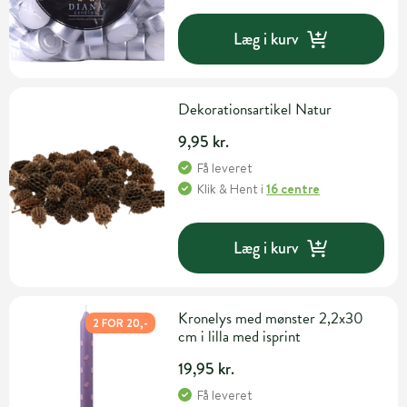
Læg i kurv
Dekorationsartikel Natur
9,95 kr.
Få leveret
Klik & Hent
i
16 centre
Læg i kurv
Kronelys med mønster 2,2x30
2 FOR 20,-
cm i lilla med isprint
19,95 kr.
Få leveret