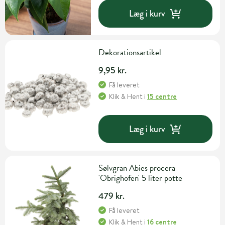
Læg i kurv
Dekorationsartikel
9,95 kr.
Få leveret
Klik & Hent
i
15 centre
Læg i kurv
Sølvgran Abies procera
'Obrighofen' 5 liter potte
479 kr.
Få leveret
Klik & Hent
i
16 centre