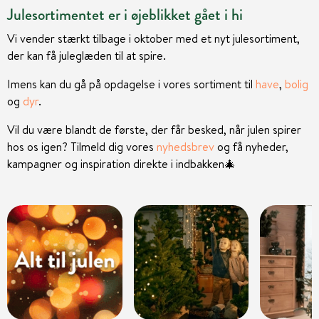
Julesortimentet er i øjeblikket gået i hi
Vi vender stærkt tilbage i oktober med et nyt julesortiment,
der kan få juleglæden til at spire.
Imens kan du gå på opdagelse i vores sortiment til
have
,
bolig
og
dyr
.
Vil du være blandt de første, der får besked, når julen spirer
hos os igen? Tilmeld dig vores
nyhedsbrev
og få nyheder,
kampagner og inspiration direkte i indbakken
🎄