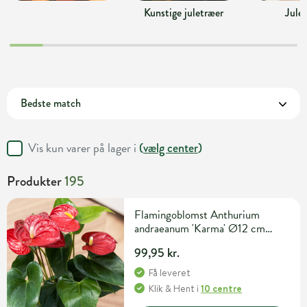
Kunstige juletræer
Jule
Vis kun varer på lager i
(
vælg center
)
Produkter
195
Flamingoblomst Anthurium
andraeanum 'Karma' Ø12 cm
potte
99,95 kr.
Få leveret
Klik & Hent
i
10 centre