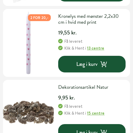
Kronelys med mønster 2,2x30
2 FOR 20,-
cm i hvid med print
19,55 kr.
Få leveret
Klik & Hent
i
13 centre
Læg i kurv
Dekorationsartikel Natur
9,95 kr.
Få leveret
Klik & Hent
i
15 centre
Læg i kurv