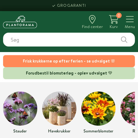
GROGARANTI
0
Find center
Kurv
Menu
Frisk krukkerne op efter ferien - se udvalget 🌸
Forudbestil blomsterløg - oplev udvalget 💚
Stauder
Havekrukker
Sommerblomster
Ro