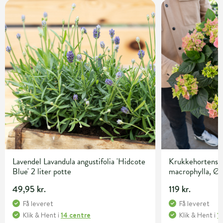
Lavendel Lavandula angustifolia 'Hidcote
Krukkehortensia
Blue' 2 liter potte
macrophylla, Ø
49,95 kr.
119 kr.
Få leveret
Få leveret
Klik & Hent
i
14 centre
Klik & Hent
i
1