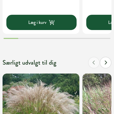
Læg i kurv
Læg
Særligt udvalgt til dig