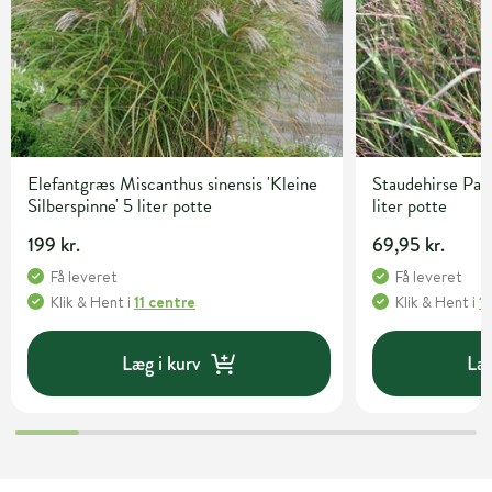
Elefantgræs Miscanthus sinensis 'Kleine
Staudehirse Pan
Silberspinne' 5 liter potte
liter potte
199 kr.
69,95 kr.
Få leveret
Få leveret
Klik & Hent
i
11 centre
Klik & Hent
i
1
Læg i kurv
Læg