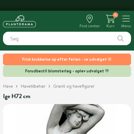
GROGARANTI
0
Find center
Kurv
Menu
Frisk krukkerne op efter ferien - se udvalget 🌸
Forudbestil blomsterløg - oplev udvalget 💚
Have
Havetilbehør
Granit og havefigurer
Ige H72 cm