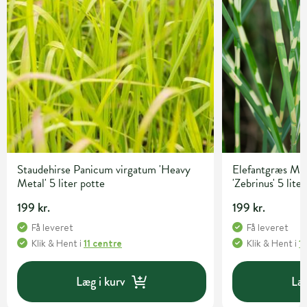
Staudehirse Panicum virgatum 'Heavy
Elefantgræs Mis
Metal' 5 liter potte
'Zebrinus' 5 lite
199 kr.
199 kr.
Få leveret
Få leveret
Klik & Hent
i
11 centre
Klik & Hent
i
1
Læg i kurv
Læg