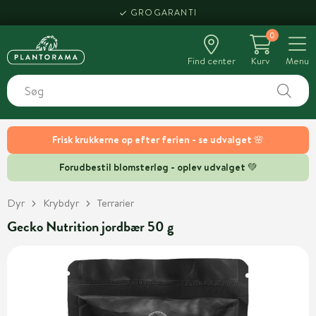
GROGARANTI
0
Find center
Kurv
Menu
Frisk krukkerne op efter ferien - se udvalget 🌸
Forudbestil blomsterløg - oplev udvalget 💚
Dyr
Krybdyr
Terrarier
Gecko Nutrition jordbær 50 g