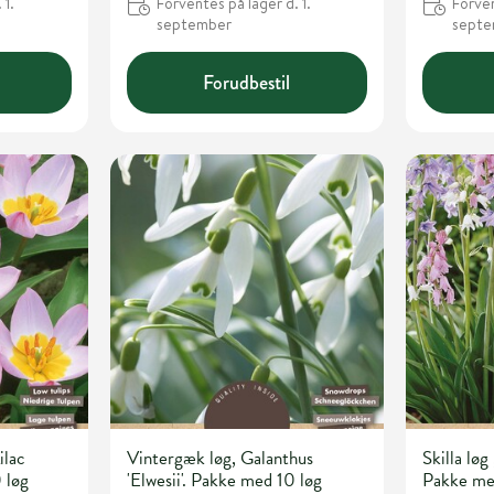
 1.
Forventes på lager d. 1.
Forven
september
sept
Forudbestil
ilac
Vintergæk løg, Galanthus
Skilla løg
 løg
'Elwesii'. Pakke med 10 løg
Pakke me