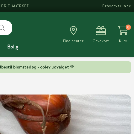
I ER E-MÆRKET
Erhvervskunde
0
Find center
Gavekort
Kurv
Bolig
bestil blomsterløg - oplev udvalget 💚