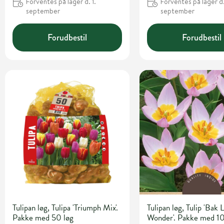
Forventes på lager d. 1.
Forventes på lager d.
september
september
Forudbestil
Forudbestil
Tulipan løg, Tulipa 'Triumph Mix'.
Tulipan løg, Tulip 'Bak L
Pakke med 50 løg
Wonder'. Pakke med 10