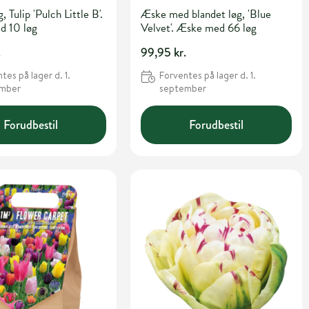
g, Tulip 'Pulch Little B'.
Æske med blandet løg, 'Blue
d 10 løg
Velvet'. Æske med 66 løg
.
99,95 kr.
tes på lager d. 1.
Forventes på lager d. 1.
ember
september
Forudbestil
Forudbestil