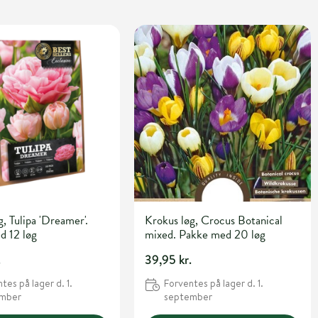
g, Tulipa 'Dreamer'.
Krokus løg, Crocus Botanical
d 12 løg
mixed. Pakke med 20 løg
.
39,95 kr.
tes på lager d. 1.
Forventes på lager d. 1.
ember
september