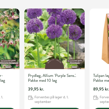
r-
Prydløg, Allium 'Purple Sens.'.
Tulipan lø
 løg
Pakke med 10 løg
Pakke me
39,95 kr.
89,95 kr
 1.
Forventes på lager d. 1.
Forven
september
sept