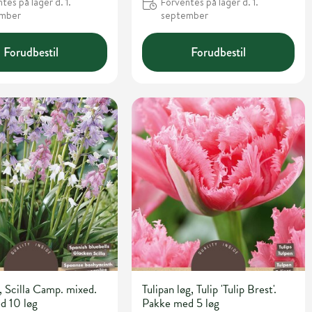
tes på lager d. 1.
Forventes på lager d. 1.
ember
september
Forudbestil
Forudbestil
 , Scilla Camp. mixed.
Tulipan løg, Tulip 'Tulip Brest'.
d 10 løg
Pakke med 5 løg