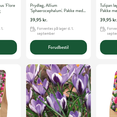
us 'Flore
Prydløg, Allium
Tulipan lø
g
'Sphaerocephalum'. Pakke med
Pakke me
30 løg
39,95 kr.
39,95 kr
 1.
Forventes på lager d. 1.
Forven
september
sept
Forudbestil