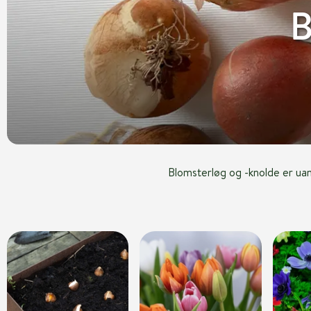
B
Blomsterløg og -knolde er uan