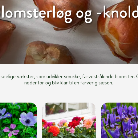
lomsterløg og -knol
seelige vækster, som udvikler smukke, farvestrålende blomster. G
nedenfor og bliv klar til en farverig sæson.