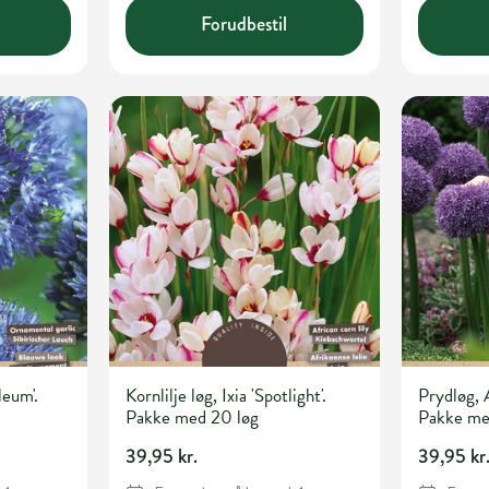
Forudbestil
leum'.
Kornlilje løg, Ixia 'Spotlight'.
Prydløg, A
Pakke med 20 løg
Pakke me
39,95 kr.
39,95 kr