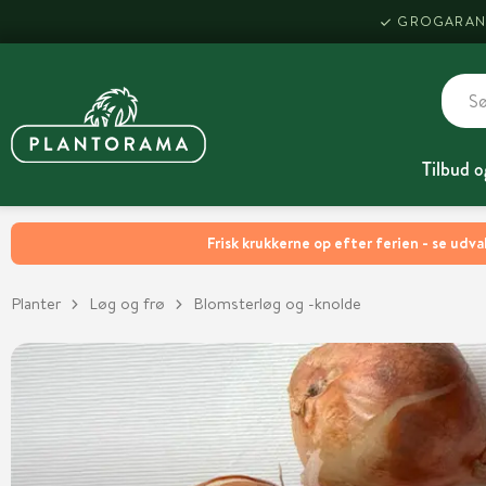
GROGARAN
Tilbud o
Frisk krukkerne op efter ferien - se udva
Planter
Løg og frø
Blomsterløg og -knolde