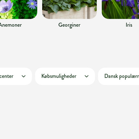
Anemoner
Georginer
Iris
 center
Købsmuligheder
Dansk populær