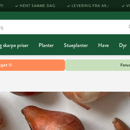
TI
HENT SAMME DAG
LEVERING FRA 69,-
V
g skarpe priser
Planter
Stueplanter
Have
Dyr
lget 🌸
Forud