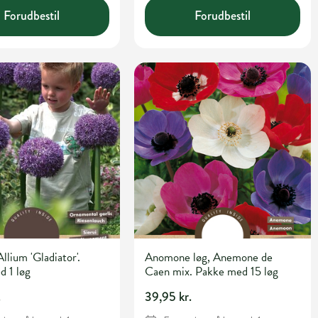
Forudbestil
Forudbestil
llium 'Gladiator'.
Anomone løg, Anemone de
d 1 løg
Caen mix. Pakke med 15 løg
.
39,95 kr.