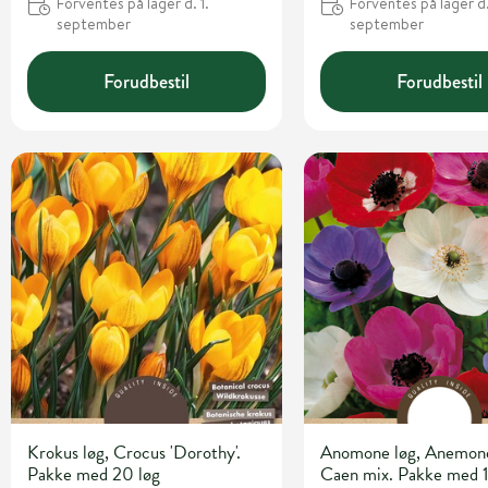
Forventes på lager d. 1.
Forventes på lager d.
september
september
Forudbestil
Forudbestil
Krokus løg, Crocus 'Dorothy'.
Anomone løg, Anemon
Pakke med 20 løg
Caen mix. Pakke med 1