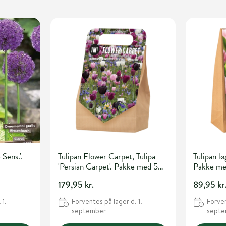
Sens.'.
Tulipan Flower Carpet, Tulipa
Tulipan lø
'Persian Carpet'. Pakke med 50
Pakke me
løg
179,95 kr.
89,95 kr
 1.
Forventes på lager d. 1.
Forven
september
sept