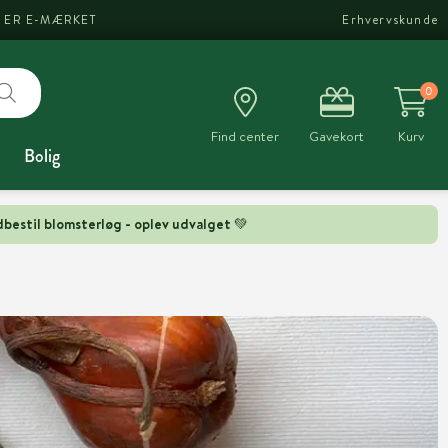
I ER E-MÆRKET
Erhvervskunde
0
Find center
Gavekort
Kurv
Bolig
bestil blomsterløg - oplev udvalget 💚