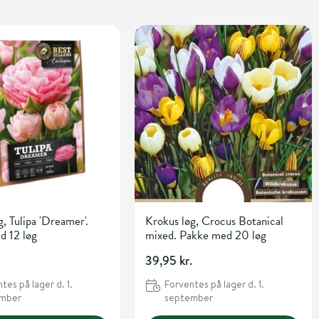
g, Tulipa 'Dreamer'.
Krokus løg, Crocus Botanical
d 12 løg
mixed. Pakke med 20 løg
.
39,95 kr.
tes på lager d. 1.
Forventes på lager d. 1.
ember
september