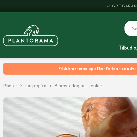
GROGARAN
Tilbud o
Frisk krukkerne op efter ferien - se udva
Planter
Løg og frø
Blomsterløg og -knolde