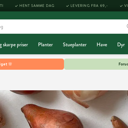
TI
HENT SAMME DAG
LEVERING FRA 69,-
V
g skarpe priser
Planter
Stueplanter
Have
Dyr
lget 🌸
Forud