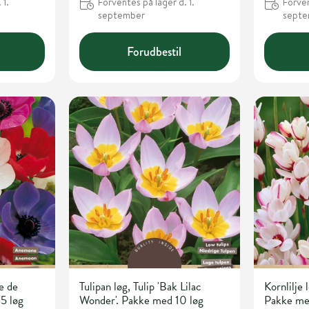
 1.
Forventes på lager d. 1.
Forven
september
sept
Forudbestil
e de
Tulipan løg, Tulip 'Bak Lilac
Kornlilje l
5 løg
Wonder'. Pakke med 10 løg
Pakke me