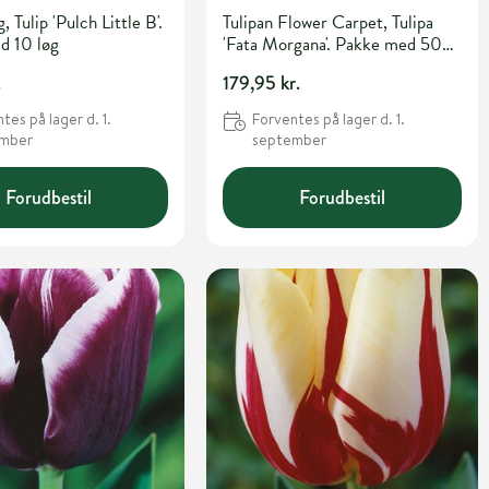
g, Tulip 'Pulch Little B'.
Tulipan Flower Carpet, Tulipa
d 10 løg
'Fata Morgana'. Pakke med 50
løg
.
179,95 kr.
tes på lager d. 1.
Forventes på lager d. 1.
ember
september
Forudbestil
Forudbestil