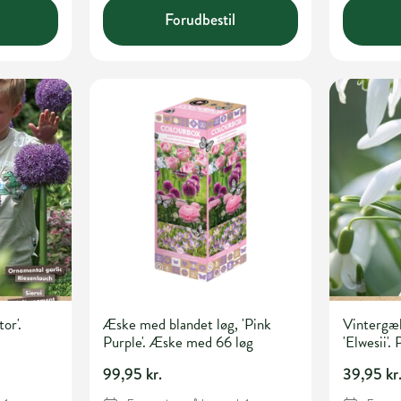
Forudbestil
or'.
Æske med blandet løg, 'Pink
Vintergæk
Purple'. Æske med 66 løg
'Elwesii'
99,95 kr.
39,95 kr