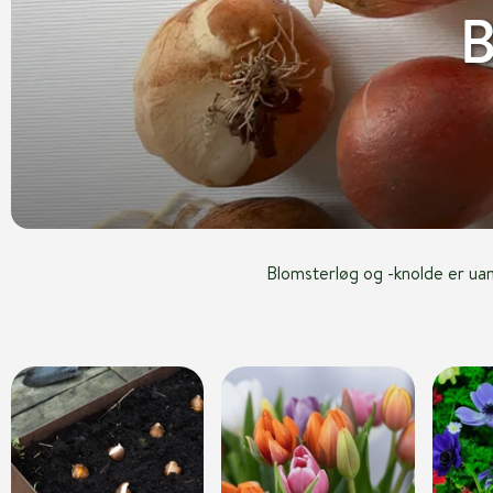
B
Blomsterløg og -knolde er uan