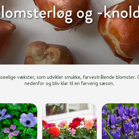
lomsterløg og -knol
seelige vækster, som udvikler smukke, farvestrålende blomster. G
nedenfor og bliv klar til en farverig sæson.