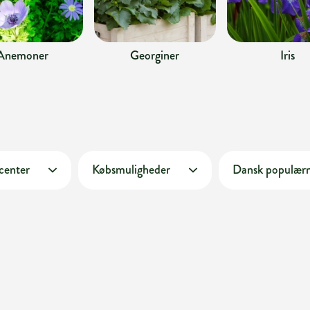
Anemoner
Georginer
Iris
 center
Købsmuligheder
Dansk populær