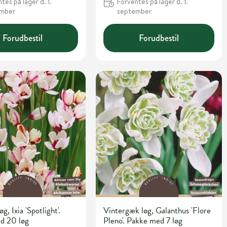
tes på lager d. 1.
Forventes på lager d. 1.
ember
september
Forudbestil
Forudbestil
øg, Ixia 'Spotlight'.
Vintergæk løg, Galanthus 'Flore
d 20 løg
Pleno'. Pakke med 7 løg