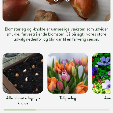
Blomsterløg og -knolde er uanseelige vækster, som udvikler
smukke, farvestrålende blomster. Gå på jagt i vores store
udvalg nedenfor og bliv klar til en farverig sæson.
Alle blomsterløg og -
Tulipanløg
Anem
knolde