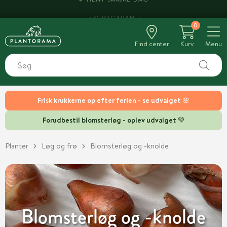
HENT SAMME DAG
0
Find center
Kurv
Menu
Frisk krukkerne op efter ferien - se udvalget 🌸
Forudbestil blomsterløg - oplev udvalget 💚
Planter
Løg og frø
Blomsterløg og -knolde
Blomsterløg og -knolde