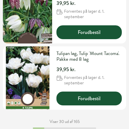
39,95 kr.
Forventes på lager d. 1.
september
Forudbestil
Tulipan løg, Tulip 'Mount Tacoma'.
Pakke med 8 løg
39,95 kr.
Forventes på lager d. 1.
september
Forudbestil
Viser 30 ud af 165