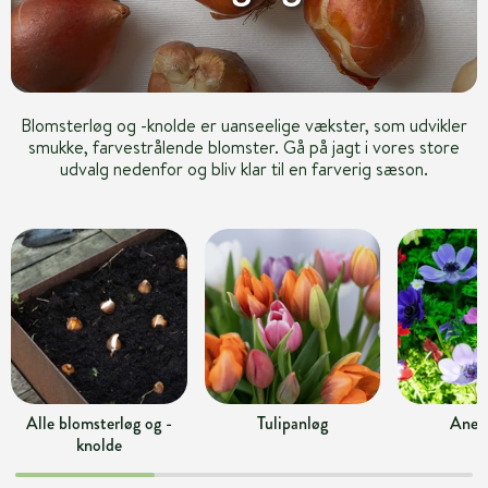
Blomsterløg og -knolde er uanseelige vækster, som udvikler
smukke, farvestrålende blomster. Gå på jagt i vores store
udvalg nedenfor og bliv klar til en farverig sæson.
Alle blomsterløg og -
Tulipanløg
Anem
knolde