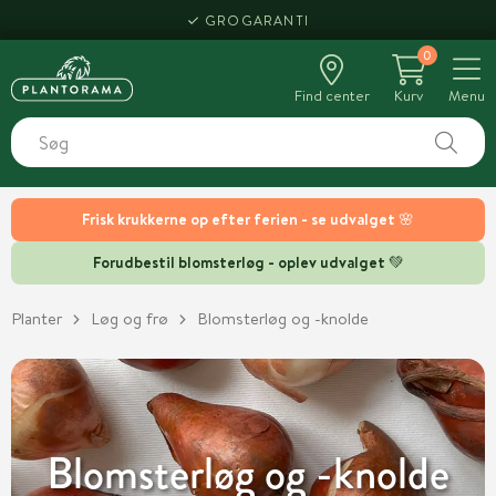
HENT SAMME DAG
0
Find center
Kurv
Menu
Frisk krukkerne op efter ferien - se udvalget 🌸
Forudbestil blomsterløg - oplev udvalget 💚
Planter
Løg og frø
Blomsterløg og -knolde
Blomsterløg og -knolde