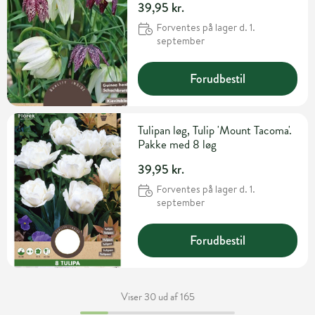
39,95 kr.
Forventes på lager d. 1.
september
Forudbestil
Tulipan løg, Tulip 'Mount Tacoma'.
Pakke med 8 løg
39,95 kr.
Forventes på lager d. 1.
september
Forudbestil
Viser 30 ud af 165