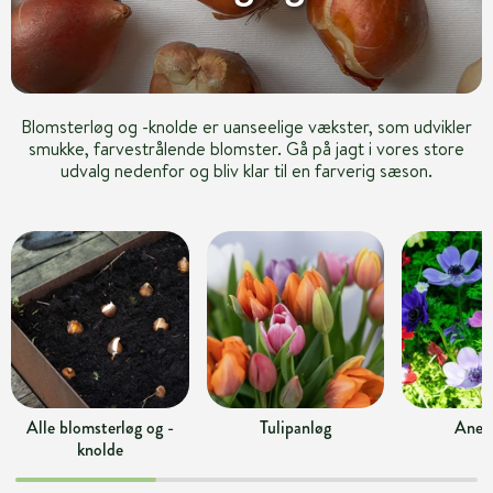
Blomsterløg og -knolde er uanseelige vækster, som udvikler
smukke, farvestrålende blomster. Gå på jagt i vores store
udvalg nedenfor og bliv klar til en farverig sæson.
Alle blomsterløg og -
Tulipanløg
Anem
knolde