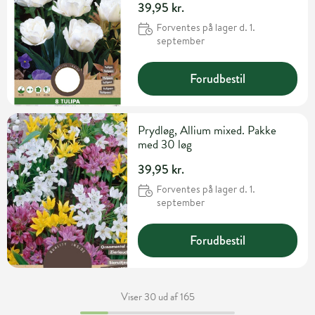
39,95 kr.
Forventes på lager d. 1.
september
Forudbestil
Prydløg, Allium mixed. Pakke
med 30 løg
39,95 kr.
Forventes på lager d. 1.
september
Forudbestil
Viser 30 ud af 165