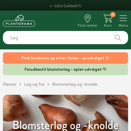
HENT SAMME DAG
0
Find center
Kurv
Menu
Frisk krukkerne op efter ferien - se udvalget 🌸
Forudbestil blomsterløg - oplev udvalget 💚
Planter
Løg og frø
Blomsterløg og -knolde
Blomsterløg og -knolde