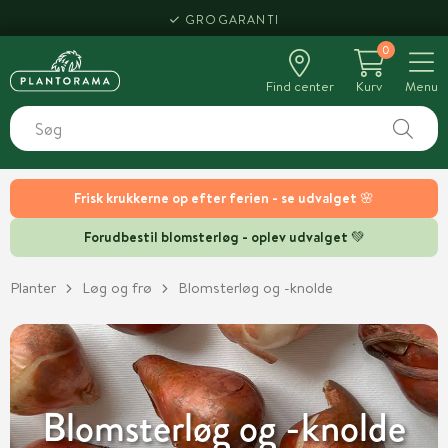
HENT SAMME DAG
0
Find center
Kurv
Menu
Frisk krukkerne op efter ferien - se udvalget 🌸
Forudbestil blomsterløg - oplev udvalget 💚
Planter
Løg og frø
Blomsterløg og -knolde
Blomsterløg og -knolde