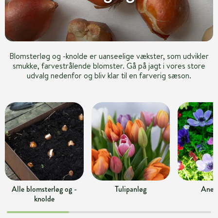
Blomsterløg og -knolde er uanseelige vækster, som udvikler
smukke, farvestrålende blomster. Gå på jagt i vores store
udvalg nedenfor og bliv klar til en farverig sæson.
Alle blomsterløg og -
Tulipanløg
Anem
knolde