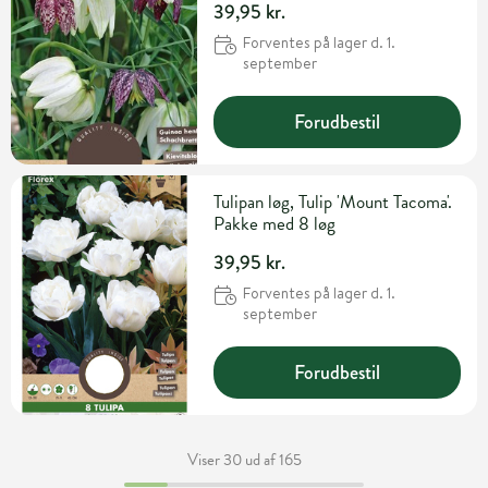
39,95 kr.
Forventes på lager d. 1.
september
Forudbestil
Tulipan løg, Tulip 'Mount Tacoma'.
Pakke med 8 løg
39,95 kr.
Forventes på lager d. 1.
september
Forudbestil
Viser 30 ud af 165