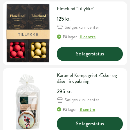
Elmelund "Tillykke"
125 kr.
Sælges kun i center
På lager
i
11 centre
Se lagerstatus
Karamel Kompagniet Æsker og
dåse i indpakning
295 kr.
Sælges kun i center
På lager
i
8 centre
Se lagerstatus