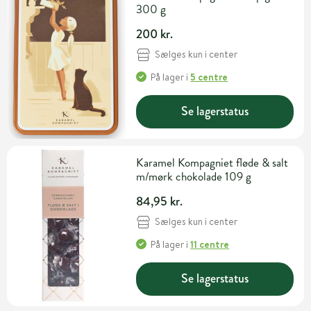
300 g
200 kr.
Sælges kun i center
På lager
i
5 centre
Se lagerstatus
Karamel Kompagniet fløde & salt
m/mørk chokolade 109 g
84,95 kr.
Sælges kun i center
På lager
i
11 centre
Se lagerstatus