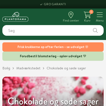
HENT SAMME DAG
GROGARANTI
0
Find center
Kurv
Menu
Frisk krukkerne op efter ferien - se udvalget 🌸
Forudbestil blomsterløg - oplev udvalget 💚
Bolig
Madværkstedet
Chokolade og søde sager
Chokolade og søde sager