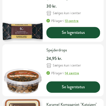
30 kr.
Sælges kun i center
På lager
i
13 centre
Se lagerstatus
Spejderdrops
24,95 kr.
Sælges kun i center
På lager
i
14 centre
Se lagerstatus
Karamel Kompagniet "Katpigen"