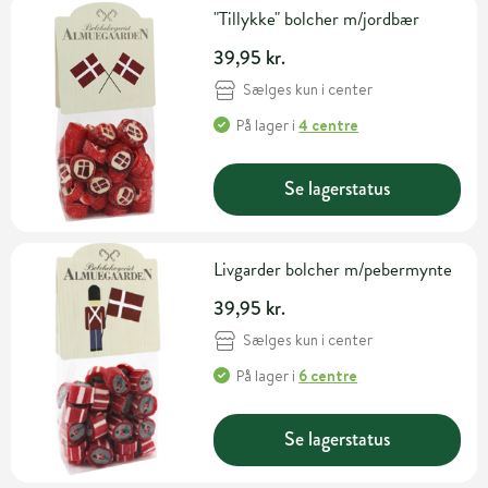
"Tillykke" bolcher m/jordbær
39,95 kr.
Sælges kun i center
På lager
i
4 centre
Se lagerstatus
Livgarder bolcher m/pebermynte
39,95 kr.
Sælges kun i center
På lager
i
6 centre
Se lagerstatus