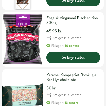
Se lagerstatus
Engelsk Vingummi Black edition
300 g
45,95 kr.
Sælges kun i center
På lager
i
10 centre
Se lagerstatus
Karamel Kompagniet Romkugle
Bar i lys chokolade
30 kr.
Sælges kun i center
På lager
i
13 centre