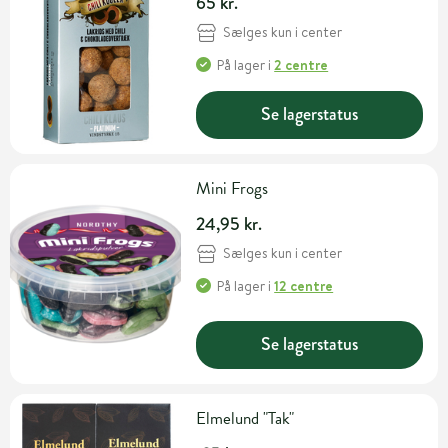
65 kr.
Sælges kun i center
På lager
i
2 centre
Se lagerstatus
Mini Frogs
24,95 kr.
Sælges kun i center
På lager
i
12 centre
Se lagerstatus
Elmelund "Tak"