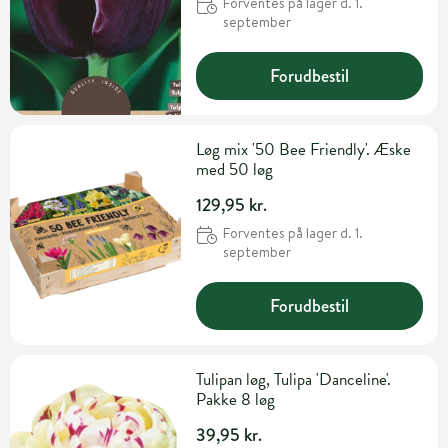
Forventes på lager d. 1.
september
Forudbestil
Løg mix '50 Bee Friendly'. Æske
med 50 løg
129,95 kr.
Forventes på lager d. 1.
september
Forudbestil
Tulipan løg, Tulipa 'Danceline'.
Pakke 8 løg
39,95 kr.