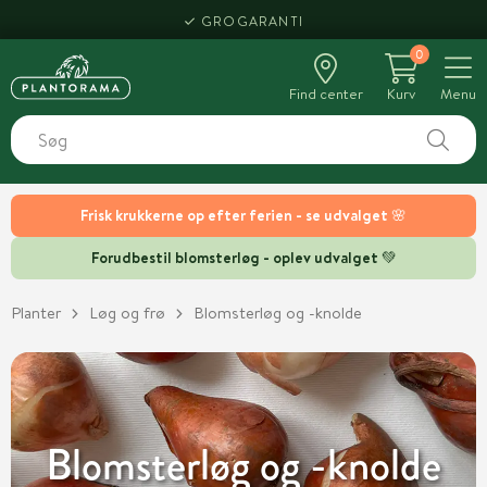
HENT SAMME DAG
0
Find center
Kurv
Menu
Frisk krukkerne op efter ferien - se udvalget 🌸
Forudbestil blomsterløg - oplev udvalget 💚
Planter
Løg og frø
Blomsterløg og -knolde
Blomsterløg og -knolde