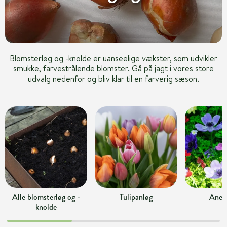
Blomsterløg og -knolde er uanseelige vækster, som udvikler
smukke, farvestrålende blomster. Gå på jagt i vores store
udvalg nedenfor og bliv klar til en farverig sæson.
Alle blomsterløg og -
Tulipanløg
Anem
knolde