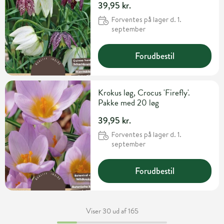
39,95 kr.
Forventes på lager d. 1.
september
Forudbestil
Krokus løg, Crocus 'Firefly'.
Pakke med 20 løg
39,95 kr.
Forventes på lager d. 1.
september
Forudbestil
Viser 30 ud af 165