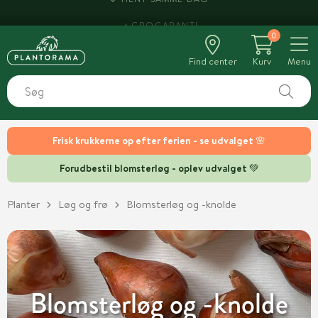
HENT SAMME DAG
0
Find center
Kurv
Menu
Frisk krukkerne op efter ferien - se udvalget 🌸
Forudbestil blomsterløg - oplev udvalget 💚
Planter
Løg og frø
Blomsterløg og -knolde
Blomsterløg og -knolde