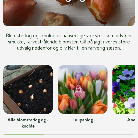
Blomsterløg og -knolde er uanseelige vækster, som udvikler
smukke, farvestrålende blomster. Gå på jagt i vores store
udvalg nedenfor og bliv klar til en farverig sæson.
Alle blomsterløg og -
Tulipanløg
Anem
knolde