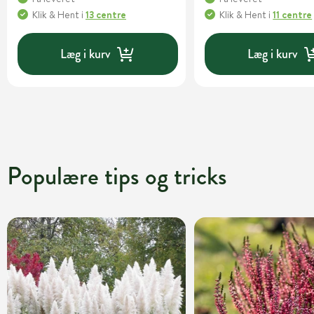
Klik & Hent
i
13 centre
Klik & Hent
i
11 centre
Læg i kurv
Læg i kurv
Populære tips og tricks