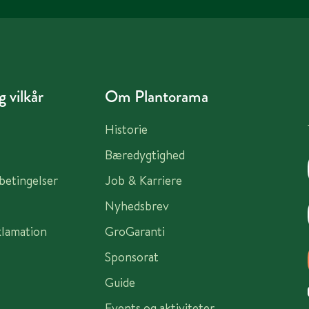
 vilkår
Om Plantorama
Historie
Bæredygtighed
sbetingelser
Job & Karriere
Nyhedsbrev
klamation
GroGaranti
Sponsorat
Guide
Events og aktiviteter