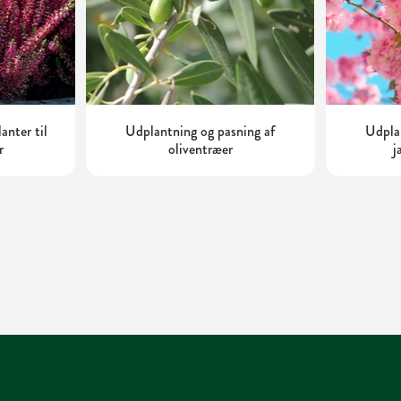
anter til
Udplantning og pasning af
Udplan
r
oliventræer
j