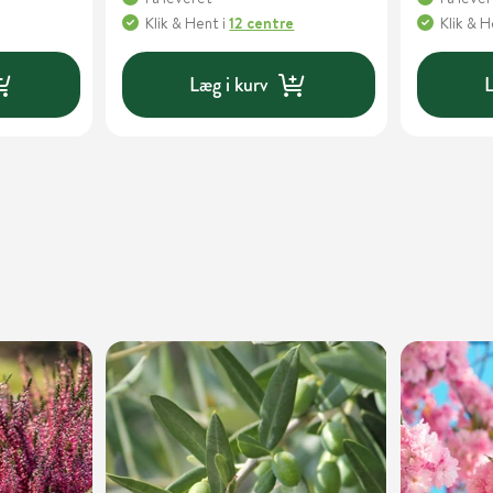
Klik & Hent
i
12 centre
Klik & 
Læg i kurv
L