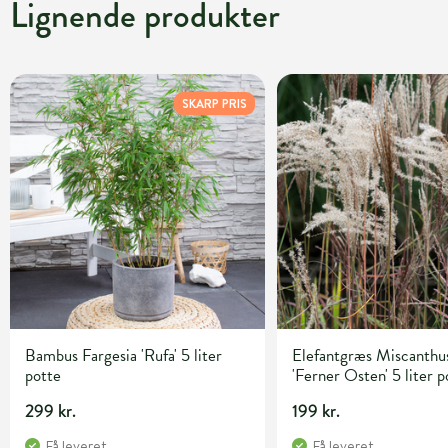
Lignende produkter
SKARP PRIS
Bambus Fargesia 'Rufa' 5 liter
Elefantgræs Miscanthus
potte
'Ferner Osten' 5 liter p
299 kr.
199 kr.
Få leveret
Få leveret