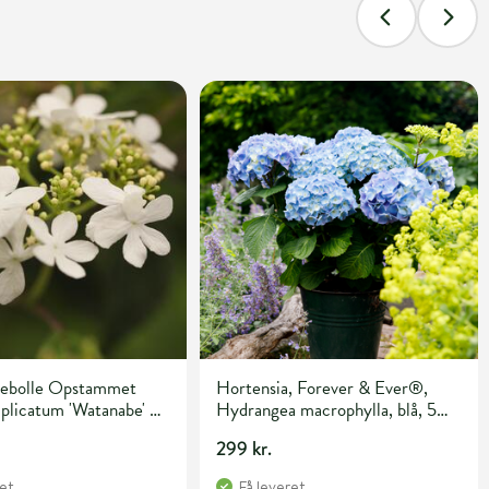
nebolle Opstammet
Hortensia, Forever & Ever®,
plicatum 'Watanabe' 3
Hydrangea macrophylla, blå, 5
e 50 cm
liter potte
299 kr.
ret
Få leveret