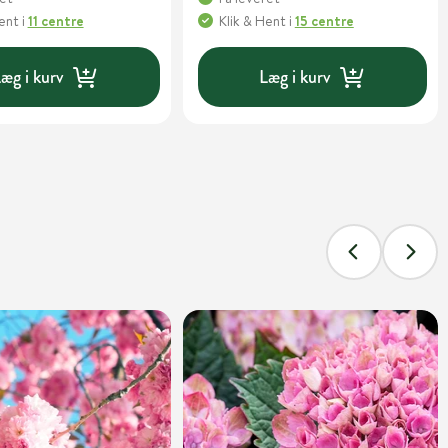
Hent
i
11 centre
Klik & Hent
i
15 centre
æg i kurv
Læg i kurv