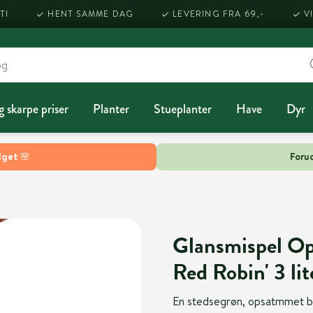
TI
HENT SAMME DAG
LEVERING FRA 69,-
V
g skarpe priser
Planter
Stueplanter
Have
Dyr
lget 🌸
Forud
Glansmispel Ops
Red Robin' 3 lit
En stedsegrøn, opsatmmet bus