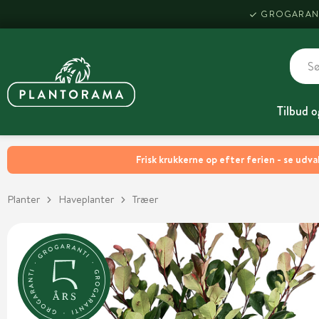
GROGARAN
Tilbud o
Frisk krukkerne op efter ferien - se udva
Planter
Haveplanter
Træer