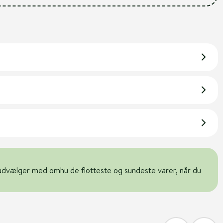
udvælger med omhu de flotteste og sundeste varer, når du