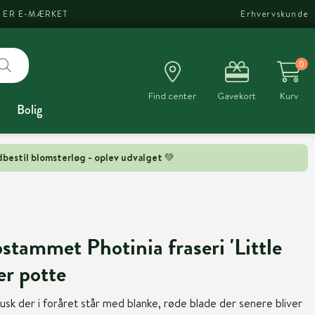
I ER E-MÆRKET
Erhvervskunde
0
Find center
Gavekort
Kurv
Bolig
bestil blomsterløg - oplev udvalget 💚
tammet Photinia fraseri 'Little
er potte
k der i foråret står med blanke, røde blade der senere bliver