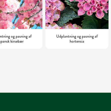
tning og pasning af
Udplantning og pasning af
apansk kirsebær
hortensia