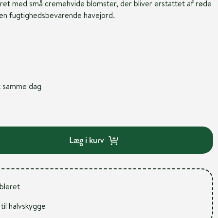
ret med små cremehvide blomster, der bliver erstattet af røde
i en fugtighedsbevarende havejord.
nt samme dag
Læg i kurv
ableret
 til halvskygge