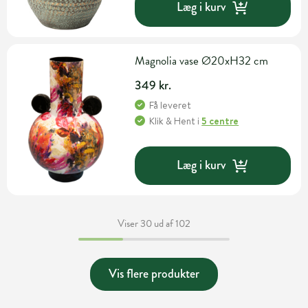
Læg i kurv
Magnolia vase Ø20xH32 cm
349 kr.
Få leveret
Klik & Hent
i
5 centre
Læg i kurv
Viser 30 ud af 102
Vis flere produkter