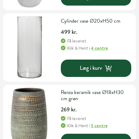
Cylinder vase Ø20xH50 cm
499 kr.
Få leveret
Klik & Hent
i
4 centre
Læg i kurv
Renza keramik vase Ø18xH30
cm grøn
269 kr.
Få leveret
Klik & Hent
i
5 centre