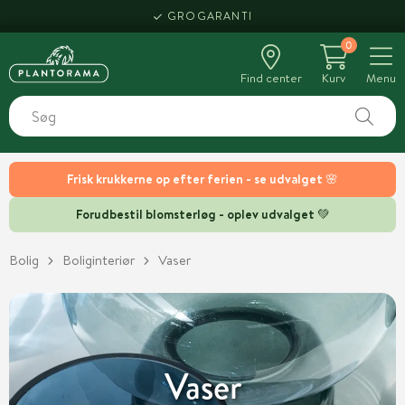
HENT SAMME DAG
0
Find center
Kurv
Menu
Frisk krukkerne op efter ferien - se udvalget 🌸
Forudbestil blomsterløg - oplev udvalget 💚
Bolig
Boliginteriør
Vaser
Vaser