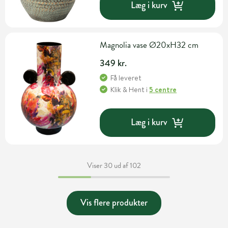
Læg i kurv
Magnolia vase Ø20xH32 cm
349 kr.
Få leveret
Klik & Hent
i
5 centre
Læg i kurv
Viser 30 ud af 102
Vis flere produkter