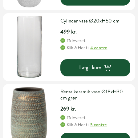
Cylinder vase Ø20xH50 cm
499 kr.
Få leveret
Klik & Hent
i
4 centre
Læg i kurv
Renza keramik vase Ø18xH30
cm grøn
269 kr.
Få leveret
Klik & Hent
i
5 centre