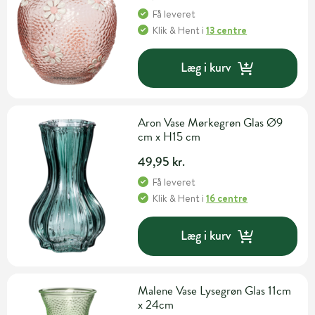
Få leveret
Klik & Hent
i
13 centre
Læg i kurv
Aron Vase Mørkegrøn Glas Ø9
cm x H15 cm
49,95 kr.
Få leveret
Klik & Hent
i
16 centre
Læg i kurv
Malene Vase Lysegrøn Glas 11cm
x 24cm