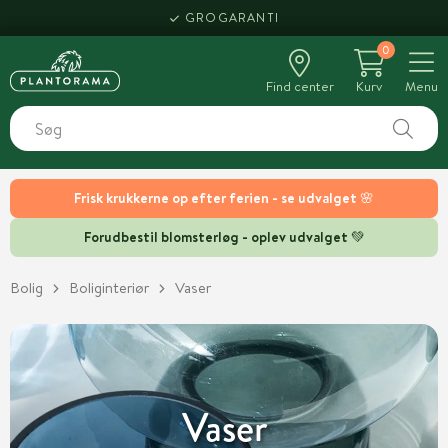
HENT SAMME DAG
GROGARANTI
0
Find center
Kurv
Menu
Frisk krukkerne op efter ferien - se udvalget 🌸
Forudbestil blomsterløg - oplev udvalget 💚
Bolig
Boliginteriør
Vaser
Vaser