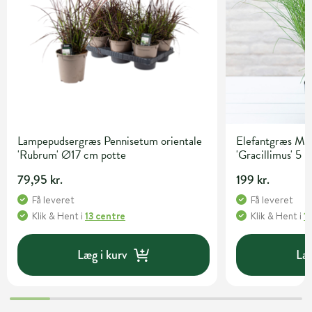
Lampepudsergræs Pennisetum orientale
Elefantgræs Mis
'Rubrum' Ø17 cm potte
'Gracillimus' 5 l
79,95 kr.
199 kr.
Få leveret
Få leveret
Klik & Hent
i
13 centre
Klik & Hent
i
1
Læg i kurv
Læg