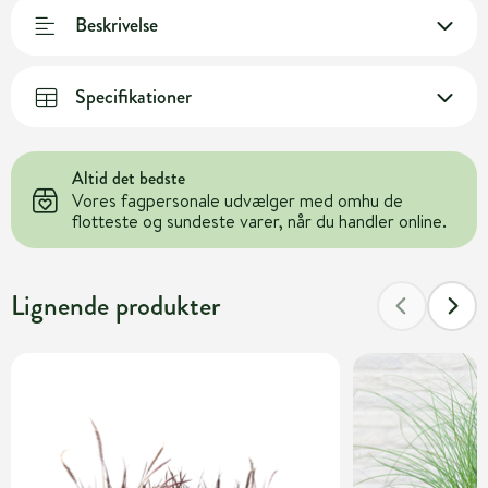
Beskrivelse
Specifikationer
Altid det bedste
Vores fagpersonale udvælger med omhu de
flotteste og sundeste varer, når du handler online.
Lignende produkter