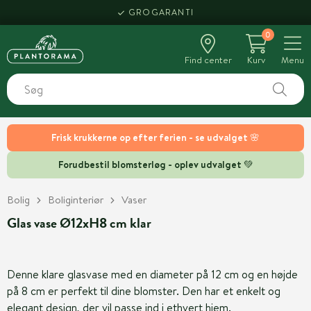
GROGARANTI
0
Find center
Kurv
Menu
Frisk krukkerne op efter ferien - se udvalget 🌸
Forudbestil blomsterløg - oplev udvalget 💚
Bolig
Boliginteriør
Vaser
Glas vase Ø12xH8 cm klar
Denne klare glasvase med en diameter på 12 cm og en højde
på 8 cm er perfekt til dine blomster. Den har et enkelt og
elegant design, der vil passe ind i ethvert hjem.