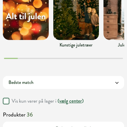
Kunstige juletræer
Jule
Vis kun varer på lager i
(
vælg center
)
Produkter
36