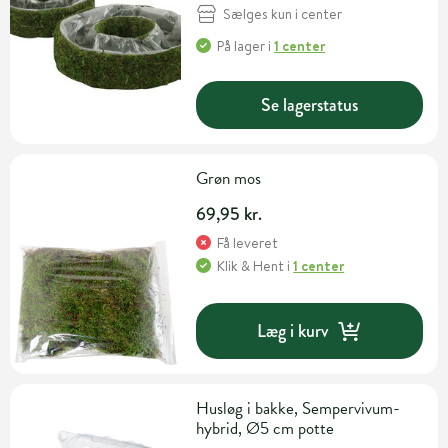
Sælges kun i center
På lager
i
1 center
Se lagerstatus
Grøn mos
69,95 kr.
Få leveret
Klik & Hent
i
1 center
Læg i kurv
Husløg i bakke, Sempervivum-
hybrid, Ø5 cm potte