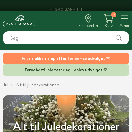
HENT SAMME DAG
0
Find center
Kurv
Menu
Frisk krukkerne op efter ferien - se udvalget 🌸
Forudbestil blomsterløg - oplev udvalget 💚
Jul
Alt til juledekorationen
Alt til Juledekorationer