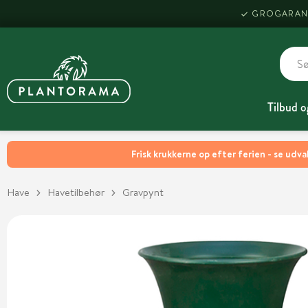
GROGARAN
Tilbud o
Frisk krukkerne op efter ferien - se udva
Have
Havetilbehør
Gravpynt