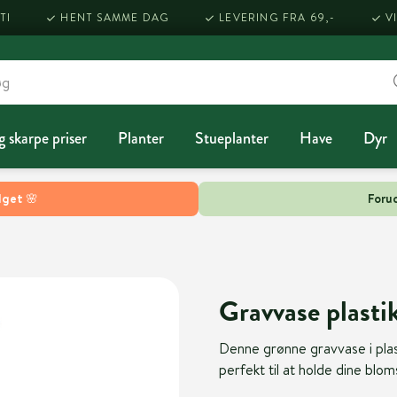
TI
HENT SAMME DAG
LEVERING FRA 69,-
V
g skarpe priser
Planter
Stueplanter
Have
Dyr
lget 🌸
Forud
Gravvase plasti
Denne grønne gravvase i plas
perfekt til at holde dine bloms