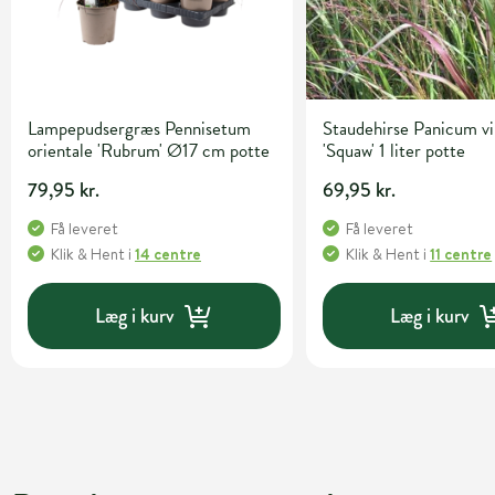
Lampepudsergræs Pennisetum
Staudehirse Panicum v
orientale 'Rubrum' Ø17 cm potte
'Squaw' 1 liter potte
79,95 kr.
69,95 kr.
Få leveret
Få leveret
Klik & Hent
i
14 centre
Klik & Hent
i
11 centre
Læg i kurv
Læg i kurv