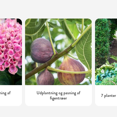
ning af
Udplantning og pasning af
7 planter
figentræer