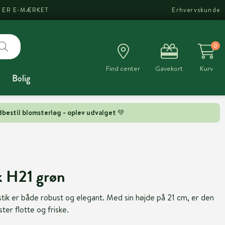
I ER E-MÆRKET
Erhvervskunde
0
Find center
Gavekort
Kurv
Bolig
bestil blomsterløg - oplev udvalget 💚
k H21 grøn
tik er både robust og elegant. Med sin højde på 21 cm, er den
ter flotte og friske.