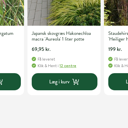
irgatum
Japansk skovgræs Hakonechloa
Staudehir
macra 'Aureola' 1 liter potte
'Heiliger H
69,95 kr.
199 kr.
Få leveret
Få leve
Klik & Hent
i
12 centre
Klik & 
Læg i kurv
L