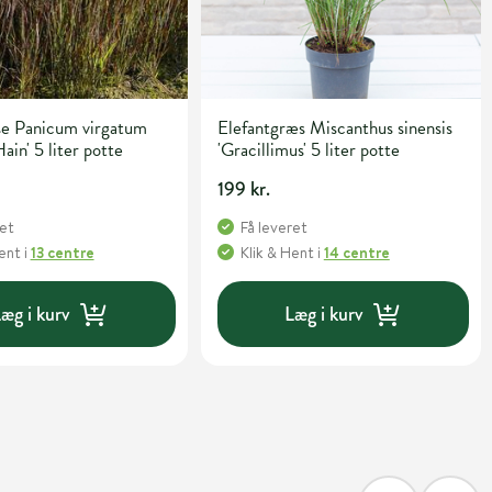
se Panicum virgatum
Elefantgræs Miscanthus sinensis
ain' 5 liter potte
'Gracillimus' 5 liter potte
199 kr.
ret
Få leveret
Hent
i
13 centre
Klik & Hent
i
14 centre
æg i kurv
Læg i kurv