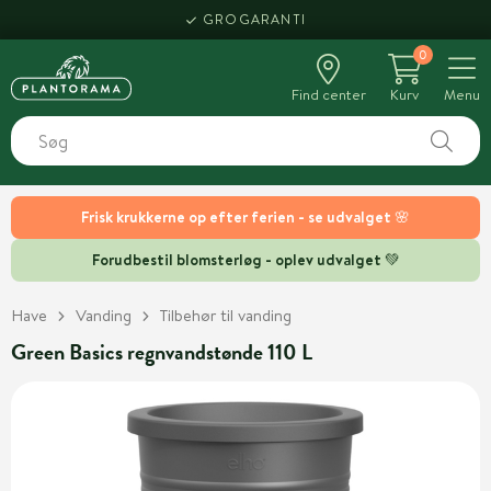
GROGARANTI
0
Find center
Kurv
Menu
Frisk krukkerne op efter ferien - se udvalget 🌸
Forudbestil blomsterløg - oplev udvalget 💚
Have
Vanding
Tilbehør til vanding
Green Basics regnvandstønde 110 L