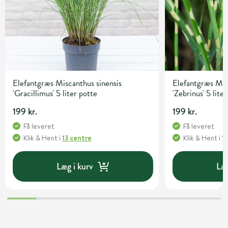
Elefantgræs Miscanthus sinensis
Elefantgræs Mis
'Gracillimus' 5 liter potte
'Zebrinus' 5 lite
199 kr.
199 kr.
Få leveret
Få leveret
Klik & Hent
i
13 centre
Klik & Hent
i
1
Læg i kurv
Læg